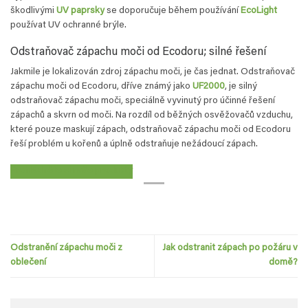
škodlivými
UV paprsky
se doporučuje během používání
EcoLight
používat UV ochranné brýle.
Odstraňovač zápachu moči od Ecodoru; silné řešení
Jakmile je lokalizován zdroj zápachu moči, je čas jednat. Odstraňovač
zápachu moči od Ecodoru, dříve známý jako
UF2000
, je silný
odstraňovač zápachu moči, speciálně vyvinutý pro účinné řešení
zápachů a skvrn od moči. Na rozdíl od běžných osvěžovačů vzduchu,
které pouze maskují zápach, odstraňovač zápachu moči od Ecodoru
řeší problém u kořenů a úplně odstraňuje nežádoucí zápach.
Prohlédněte si naše produkty
Odstranění zápachu moči z
Jak odstranit zápach po požáru v
oblečení
domě?