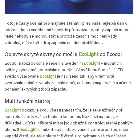
Toto je častý scénář pro majitele štěňat: i přes vaše nejlepší úsilí o
udržení domu čistého může někdy přetrvávat urputný zápach moči.
Malé nehody se mohou stát a protože zaschlá moč není vždy
viditelná, může být zdroj zápachu snadno přehlédnut.
Objevte skryté skvrny od moči s
EcoLight
od Ecodor
Ecodor nabízí dokonalé řešení s uvedením
EcoLight
– inovativní
svítilny vybavené speciálním modrým UV světlem. Speciální LED
světlo vyzařované
EcoLight
je navrženo tak, aby v temnotě
zvýraznilo solné krystaly zaschlé moči, což umožňuje rychlé a účinné
odhalení skrytých zdrojů zápachu.
Multifunkční nástroj
EcoLight
dokazuje svou všestrannost tím, že je také užitečný při
kontrole čistoty vašich toalet a koupelen. Nezáleží na tom, jak
důkladně uklízíte, některá místa jsou obtížně kontrolovatelná pouhým
okem. S
EcoLight
si můžete být jisti, že vaše životní prostředí nejen
vypadá čistě, ale také skutečně čisté. Pro ochranu vašich očí před