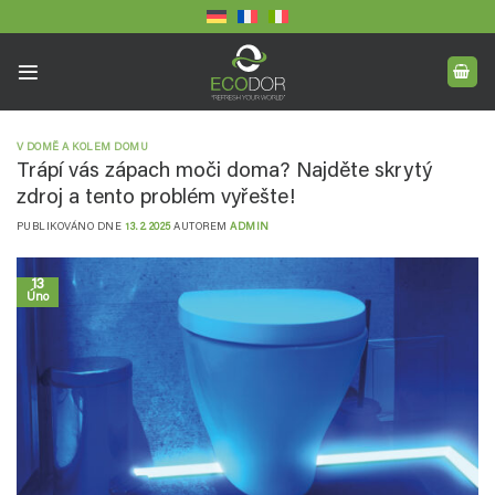
Přeskočit
na
obsah
V DOMĚ A KOLEM DOMU
Trápí vás zápach moči doma? Najděte skrytý
zdroj a tento problém vyřešte!
PUBLIKOVÁNO DNE
13. 2. 2025
AUTOREM
ADMIN
13
Úno