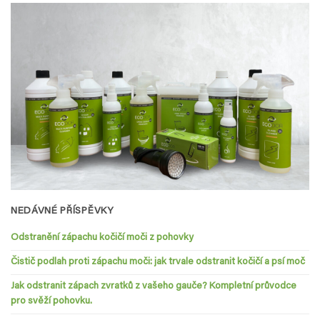
NEDÁVNÉ PŘÍSPĚVKY
Odstranění zápachu kočičí moči z pohovky
Čistič podlah proti zápachu moči: jak trvale odstranit kočičí a psí moč
Jak odstranit zápach zvratků z vašeho gauče? Kompletní průvodce
pro svěží pohovku.