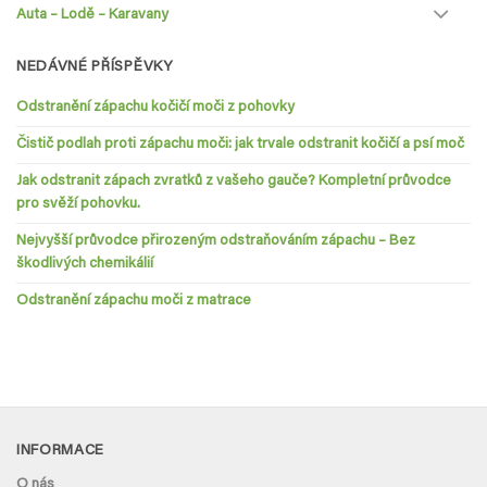
Auta – Lodě – Karavany
NEDÁVNÉ PŘÍSPĚVKY
Odstranění zápachu kočičí moči z pohovky
Čistič podlah proti zápachu moči: jak trvale odstranit kočičí a psí moč
Jak odstranit zápach zvratků z vašeho gauče? Kompletní průvodce
pro svěží pohovku.
Nejvyšší průvodce přirozeným odstraňováním zápachu – Bez
škodlivých chemikálií
Odstranění zápachu moči z matrace
INFORMACE
O nás