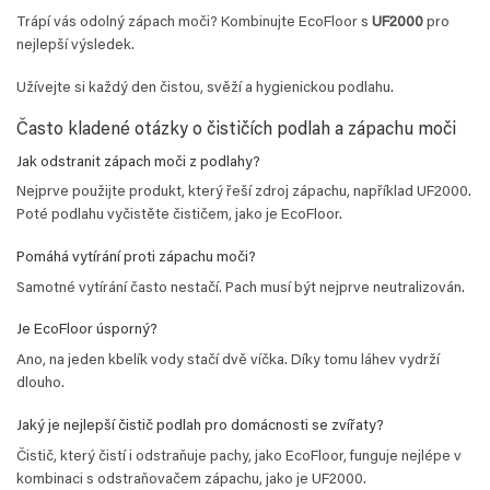
Trápí vás odolný zápach moči? Kombinujte EcoFloor s
UF2000
pro
nejlepší výsledek.
Užívejte si každý den čistou, svěží a hygienickou podlahu.
Často kladené otázky o čističích podlah a zápachu moči
Jak odstranit zápach moči z podlahy?
Nejprve použijte produkt, který řeší zdroj zápachu, například UF2000.
Poté podlahu vyčistěte čističem, jako je EcoFloor.
Pomáhá vytírání proti zápachu moči?
Samotné vytírání často nestačí. Pach musí být nejprve neutralizován.
Je EcoFloor úsporný?
Ano, na jeden kbelík vody stačí dvě víčka. Díky tomu láhev vydrží
dlouho.
Jaký je nejlepší čistič podlah pro domácnosti se zvířaty?
Čistič, který čistí i odstraňuje pachy, jako EcoFloor, funguje nejlépe v
kombinaci s odstraňovačem zápachu, jako je UF2000.