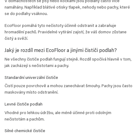
V domácnostech se psy nebo kočkami jsou podlahy často více
namáhány. Například blátivé otisky tlapek, nehody nebo pachy, které
se do podlahy vsáknou.
EcoFloor pomáhá tyto nečistoty účinně odstranit a zabraňuje
hromadění pachů. Pravidelné vytírání zajistí, že váš domov zůstane
čistý a svěží.
Jaký je rozdíl mezi EcoFloor a jinými čističi podlah?
Ne všechny čističe podlah fungují stejně. Rozdíl spočívá hlavně v tom,
jak zacházejí s nečistotami a pachy.
Standardní univerzální čističe
Čistí pouze povrchově a mohou zanechávat šmouhy. Pachy jsou často
maskovány místo odstranění.
Levné čističe podlah
Vhodné pro lehkou údržbu, ale méně účinné proti odolným
nečistotám a pachům.
Silné chemické čističe