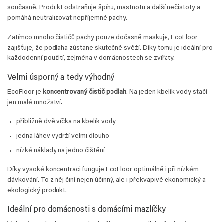
současně. Produkt odstraňuje špínu, mastnotu a další nečistoty a
pomáhá neutralizovat nepříjemné pachy.
Zatímco mnoho čističů pachy pouze dočasně maskuje, EcoFloor
zajišťuje, že podlaha zůstane skutečně svěží. Díky tomu je ideální pro
každodenní použití, zejména v domácnostech se zvířaty.
Velmi úsporný a tedy výhodný
EcoFloor je
koncentrovaný čistič podlah
. Na jeden kbelík vody stačí
jen malé množství.
přibližně dvě víčka na kbelík vody
jedna láhev vydrží velmi dlouho
nízké náklady na jedno čištění
Díky vysoké koncentraci funguje EcoFloor optimálně i při nízkém
dávkování. To z něj činí nejen účinný, ale i překvapivě ekonomický a
ekologický produkt.
Ideální pro domácnosti s domácími mazlíčky