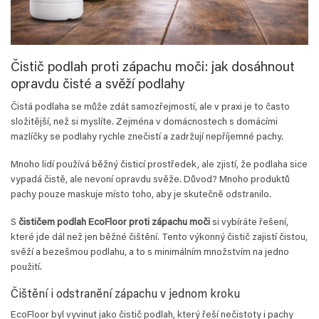
Čistič podlah proti zápachu moči: jak dosáhnout
opravdu čisté a svěží podlahy
Čistá podlaha se může zdát samozřejmostí, ale v praxi je to často
složitější, než si myslíte. Zejména v domácnostech s domácími
mazlíčky se podlahy rychle znečistí a zadržují nepříjemné pachy.
Mnoho lidí používá běžný čisticí prostředek, ale zjistí, že podlaha sice
vypadá čistě, ale nevoní opravdu svěže. Důvod? Mnoho produktů
pachy pouze maskuje místo toho, aby je skutečně odstranilo.
S
čističem podlah EcoFloor proti zápachu moči
si vybíráte řešení,
které jde dál než jen běžné čištění. Tento výkonný čistič zajistí čistou,
svěží a bezešmou podlahu, a to s minimálním množstvím na jedno
použití.
Čištění i odstranění zápachu v jednom kroku
EcoFloor byl vyvinut jako čistič podlah, který řeší nečistoty i pachy