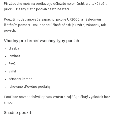
Při zápachu moči na podlaze je důležité nejen čistit, ale také řešit
příčinu. Běžný čistič podlah často nestačí.
Použitím odstraňovače zápachu, jako je UF2000, a následným
čištěním pomocí EcoFloor se účinně ošetří jak zdroj zápachu, tak
povrch.
Vhodný pro téměř všechny typy podlah
dlažba
laminát
PVC
vinyl
přírodní kámen
lakované dřevěné podlahy
EcoFloor nezanechává lepivou vrstvu a zajišťuje čistý výsledek bez
šmouh.
Snadné použití