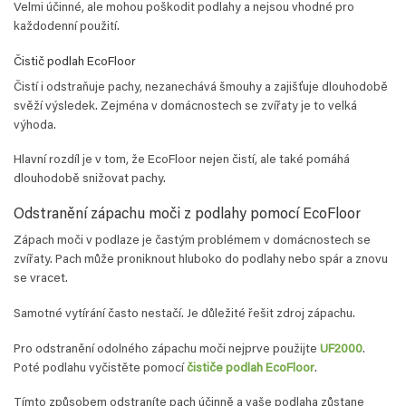
Velmi účinné, ale mohou poškodit podlahy a nejsou vhodné pro
každodenní použití.
Čistič podlah EcoFloor
Čistí i odstraňuje pachy, nezanechává šmouhy a zajišťuje dlouhodobě
svěží výsledek. Zejména v domácnostech se zvířaty je to velká
výhoda.
Hlavní rozdíl je v tom, že EcoFloor nejen čistí, ale také pomáhá
dlouhodobě snižovat pachy.
Odstranění zápachu moči z podlahy pomocí EcoFloor
Zápach moči v podlaze je častým problémem v domácnostech se
zvířaty. Pach může proniknout hluboko do podlahy nebo spár a znovu
se vracet.
Samotné vytírání často nestačí. Je důležité řešit zdroj zápachu.
Pro odstranění odolného zápachu moči nejprve použijte
UF2000
.
Poté podlahu vyčistěte pomocí
čističe podlah EcoFloor
.
Tímto způsobem odstraníte pach účinně a vaše podlaha zůstane