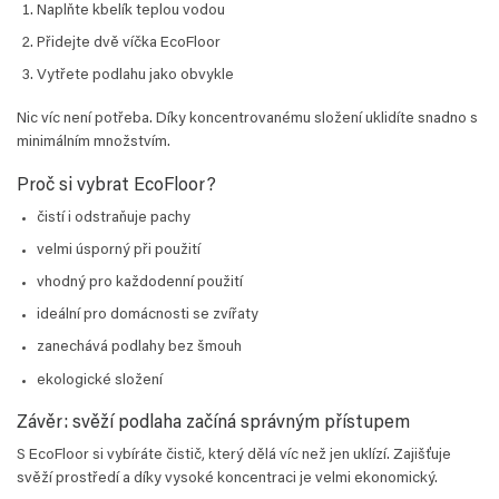
Naplňte kbelík teplou vodou
Přidejte dvě víčka EcoFloor
Vytřete podlahu jako obvykle
Nic víc není potřeba. Díky koncentrovanému složení uklidíte snadno s
minimálním množstvím.
Proč si vybrat EcoFloor?
čistí i odstraňuje pachy
velmi úsporný při použití
vhodný pro každodenní použití
ideální pro domácnosti se zvířaty
zanechává podlahy bez šmouh
ekologické složení
Závěr: svěží podlaha začíná správným přístupem
S EcoFloor si vybíráte čistič, který dělá víc než jen uklízí. Zajišťuje
svěží prostředí a díky vysoké koncentraci je velmi ekonomický.