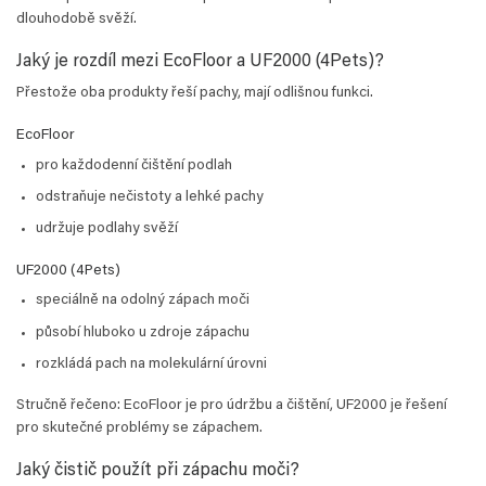
dlouhodobě svěží.
Jaký je rozdíl mezi EcoFloor a UF2000 (4Pets)?
Přestože oba produkty řeší pachy, mají odlišnou funkci.
EcoFloor
pro každodenní čištění podlah
odstraňuje nečistoty a lehké pachy
udržuje podlahy svěží
UF2000 (4Pets)
speciálně na odolný zápach moči
působí hluboko u zdroje zápachu
rozkládá pach na molekulární úrovni
Stručně řečeno: EcoFloor je pro údržbu a čištění, UF2000 je řešení
pro skutečné problémy se zápachem.
Jaký čistič použít při zápachu moči?