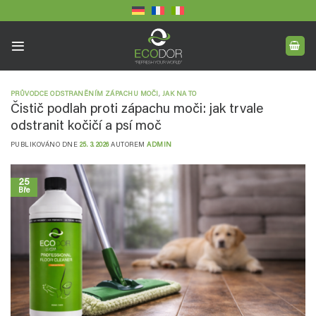
Přeskočit
na
obsah
PRŮVODCE ODSTRANĚNÍM ZÁPACHU MOČI
,
JAK NA TO
Čistič podlah proti zápachu moči: jak trvale
odstranit kočičí a psí moč
PUBLIKOVÁNO DNE
25. 3. 2026
AUTOREM
ADMIN
25
Bře