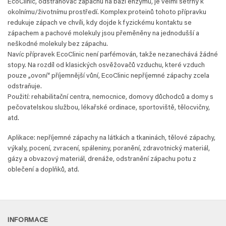
EcoClinic, odstraňovač zápachu na bázi enzymů, je velmi šetrný k
€ 64,88.
€ 58,39.
okolnímu/životnímu prostředí. Komplex proteinů tohoto přípravku
redukuje zápach ve chvíli, kdy dojde k fyzickému kontaktu se
zápachem a pachové molekuly jsou přeměněny na jednodušší a
neškodné molekuly bez zápachu.
Navíc přípravek EcoClinic není parfémován, takže nezanechává žádné
stopy. Na rozdíl od klasických osvěžovačů vzduchu, které vzduch
pouze „ovoní“ příjemnější vůní, EcoClinic nepříjemné zápachy zcela
odstraňuje.
Použití: rehabilitační centra, nemocnice, domovy důchodců a domy s
pečovatelskou službou, lékařské ordinace, sportoviště, tělocvičny,
atd.
Aplikace: nepříjemné zápachy na látkách a tkaninách, tělové zápachy,
výkaly, pocení, zvracení, spáleniny, poranění, zdravotnický materiál,
gázy a obvazový materiál, drenáže, odstranění zápachu potu z
oblečení a doplňků, atd.
INFORMACE