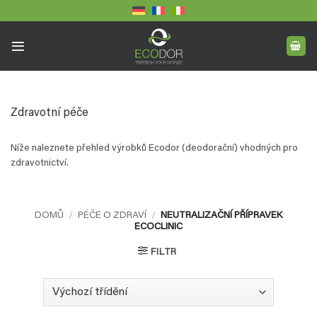
Přeskočit
na
obsah
Zdravotní péče
Níže naleznete přehled výrobků Ecodor (deodorační) vhodných pro
zdravotnictví.
DOMŮ
/
PÉČE O ZDRAVÍ
/
NEUTRALIZAČNÍ PŘÍPRAVEK
ECOCLINIC
FILTR