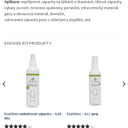
Aplikace
: nepříjemné zápachy na látkách a tkaninách, tělové zápachy,
výkaly, pocení, zvracení, spáleniny, poranění, zdravotnický materiál,
gázy a obvazový materiál, drenáže,
odstranění zápachu potu z oblečení a doplňků, atd.
SOUVISEJÍCÍ PRODUKTY
EcoClinic odstraňovač zápachu – 0,25
EcoClinic – 0,1 L sprej
litru
(6)
(1)