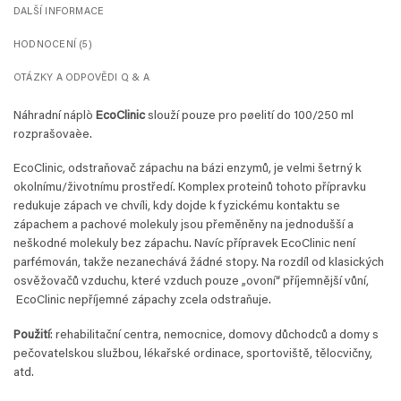
DALŠÍ INFORMACE
HODNOCENÍ (5)
OTÁZKY A ODPOVĚDI Q & A
Náhradní náplò
EcoClinic
slouží pouze pro pøelití do 100/250 ml
rozprašovaèe.
EcoClinic, odstraňovač zápachu na bázi enzymů, je velmi šetrný k
okolnímu/životnímu prostředí. Komplex proteinů tohoto přípravku
redukuje zápach ve chvíli, kdy dojde k fyzickému kontaktu se
zápachem a pachové molekuly jsou přeměněny na jednodušší a
neškodné molekuly bez zápachu. Navíc přípravek EcoClinic není
parfémován, takže nezanechává žádné stopy. Na rozdíl od klasických
osvěžovačů vzduchu, které vzduch pouze „ovoní“ příjemnější vůní,
EcoClinic nepříjemné zápachy zcela odstraňuje.
Použití
: rehabilitační centra, nemocnice, domovy důchodců a domy s
pečovatelskou službou, lékařské ordinace, sportoviště, tělocvičny,
atd.