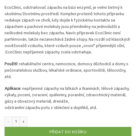
EcoClinic, odstraňovač zápachu na bázi enzymů, je velmi šetrný k
okolnímu/životnímu prostředí. Komplex proteinů tohoto přípravku
redukuje zápach ve chvíli, kdy dojde k fyzickému kontaktu se
zápachem a pachové molekuly jsou přeměněny na jednodušší a
neškodné molekuly bez zápachu. Navíc přípravek EcoClinic není
parfémován, takže nezanechává žádné stopy. Na rozdíl od klasických
osvěžovačů vzduchu, které vzduch pouze „ovoní“ příjemnější vůní,
EcoClinic nepříjemné zápachy zcela odstraňuje.
Použití
: rehabilitační centra, nemocnice, domovy důchodců a domy s
pečovatelskou službou, lékařské ordinace, sportoviště, tělocvičny,
atd.
Aplikace
: nepříjemné zápachy na látkách a tkaninách, tělové zápachy,
výkaly, pocení, zvracení, spáleniny, poranění, zdravotnický materiál,
gázy a obvazový materiál, drenáže,
odstranění zápachu potu z oblečení a doplňků, atd.
EcoClinic - 1 L náhradní náplò množství
PŘIDAT DO KOŠÍKU