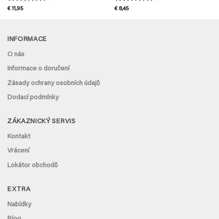
Hodnocení
Hodnocení
€
11,95
€
8,45
5
z 5
5
z 5
INFORMACE
O nás
Informace o doručení
Zásady ochrany osobních údajů
Dodací podmínky
ZÁKAZNICKÝ SERVIS
Kontakt
Vrácení
Lokátor obchodů
EXTRA
Nabídky