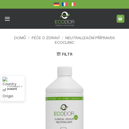
Přeskočit
na
obsah
DOMŮ
/
PÉČE O ZDRAVÍ
/
NEUTRALIZAČNÍ PŘÍPRAVEK
ECOCLINIC
FILTR
VYROBENO V
EVROPĚ