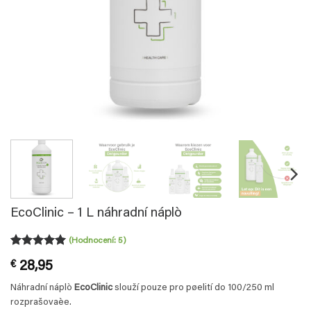
EcoClinic – 1 L náhradní náplò
(Hodnocení:
5
)
Hodnoceno
5
€
28,95
5
z 5 na
základě
Náhradní náplò
EcoClinic
slouží pouze pro pøelití do 100/250 ml
hodnocení
zákazníků
rozprašovaèe.