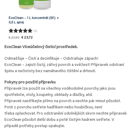
EcoClean – 1 L koncentrát (5X) +
0,5 L sprej
(1)
Hodnocení
Původní
Aktuální
€
27,90
€
23,72
cena
cena
5
z 5
byla:
je:
EcoClean Víceúčelový čisticí prostředek.
€ 27,90.
€ 23,72.
Odmašťuje – Čistí a dezinfikuje – Odstraňuje zápach!
EcoClean – zajistí čistý, zářivý povrch a svěžest! Přípravek odstraní
špínu a nečistoty bez namáhavého čištění a drhnutí.
Pokyny pro použití přípravku
Přípravek lze použít na všechny voděodolné povrchy jako jsou
spotřebiče, stoly, koupelny, obklady a dlažby, atd.
Přípravek nastříkejte přímo na povrch a nechte pár minut působit.
Poté z povrchu setřete hadříkem nebo houbičkou, není
třeba oplachovat. Pro odstranění odolnějších skvrn nechte přípravek
EcoClean působit delší dobu a poté čistým hadrem setřete. V
případě potřeby postup opakujte.