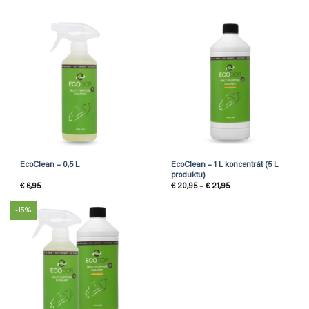
EcoClean – 0,5 L
EcoClean – 1 L koncentrát (5 L
produktu)
Rozpětí
€
6,95
€
20,95
–
€
21,95
cen:
€ 20,95
až
-15%
€ 21,95