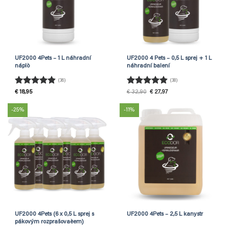
UF2000 4Pets – 1 L náhradní
UF2000 4 Pets – 0,5 L sprej + 1 L
náplò
náhradní balení
(36)
(38)
Hodnocení
Hodnocení
Původní
Aktuální
€
18,95
€
32,90
€
27,97
cena
cena
4.83
z 5
4.92
z 5
byla:
je:
€ 32,90.
€ 27,97.
-25%
-11%
UF2000 4Pets (6 x 0,5 L sprej s
UF2000 4Pets – 2,5 L kanystr
pákovým rozprašovaèem)