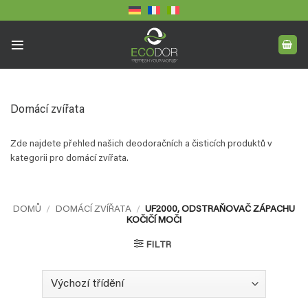
Přeskočit
na
obsah
Domácí zvířata
Zde najdete přehled našich deodoračních a čisticích produktů v
kategorii pro domácí zvířata.
DOMŮ
/
DOMÁCÍ ZVÍŘATA
/
UF2000, ODSTRAŇOVAČ ZÁPACHU
KOČIČÍ MOČI
FILTR