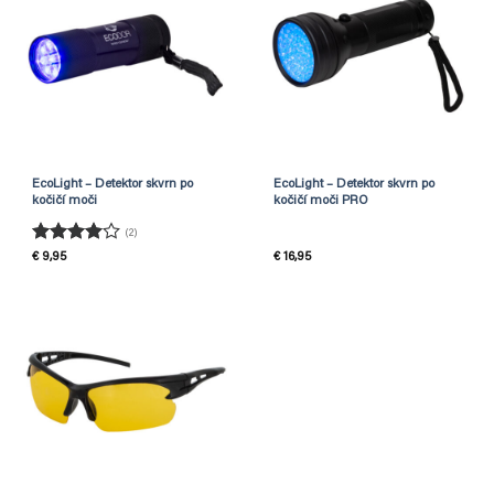
EcoLight – Detektor skvrn po
EcoLight – Detektor skvrn po
kočičí moči
kočičí moči PRO
(2)
Hodnocení
€
9,95
€
16,95
4
z 5