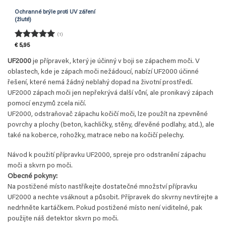
Ochranné brýle proti UV záření
(žluté)
(1)
Hodnocení
€
5,95
5
z 5
UF2000
je přípravek, který je účinný v boji se zápachem moči. V
oblastech, kde je zápach moči nežádoucí, nabízí UF2000 účinné
řešení, které nemá žádný neblahý dopad na životní prostředí.
UF2000 zápach moči jen nepřekrývá další vůní, ale pronikavý zápach
pomocí enzymů zcela ničí.
UF2000, odstraňovač zápachu kočičí moči, lze použít na zpevněné
povrchy a plochy (beton, kachličky, stěny, dřevěné podlahy, atd.), ale
také na koberce, rohožky, matrace nebo na kočičí pelechy.
Návod k použití přípravku UF2000, spreje pro odstranění zápachu
moči a skvrn po moči.
Obecné pokyny:
Na postižené místo nastříkejte dostatečné množství přípravku
UF2000 a nechte vsáknout a působit. Přípravek do skvrny nevtírejte a
nedrhněte kartáčkem. Pokud postižené místo není viditelné, pak
použijte náš detektor skvrn po moči.