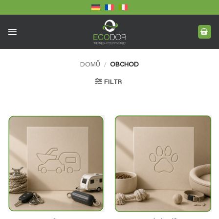
Přeskočit
na
obsah
DOMŮ
/
OBCHOD
FILTR