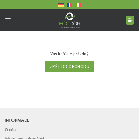
Přeskočit
na
obsah
Váš košík je prázdný.
ZPĚT DO OBCHODU
INFORMACE
O nás