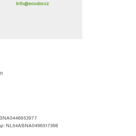
info@ecodor.cz
01
4ABNA0446653977
hop: NL54ABNA0496517368