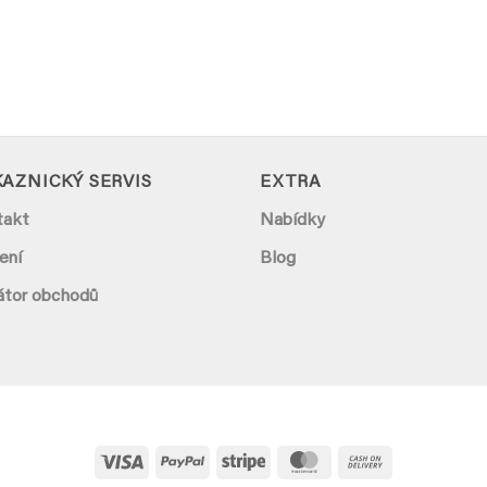
AZNICKÝ SERVIS
EXTRA
takt
Nabídky
ení
Blog
átor obchodů
Visa
PayPal
Stripe
MasterCard
Cash
On