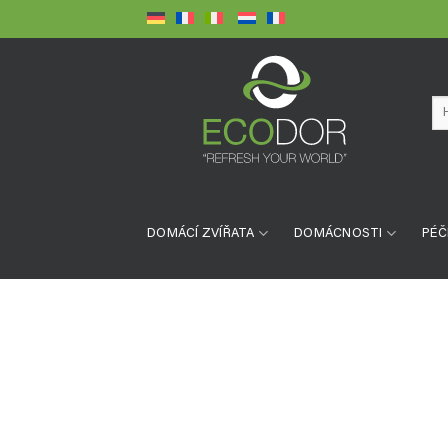
Přeskočit
na
obsah
Hl
DOMÁCÍ ZVÍŘATA
DOMÁCNOSTI
PÉČ