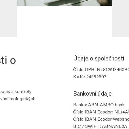
ti o
Údaje o společnosti
Číslo DPH: NL812513460B
K.v.K.: 24352607
oblasti kontroly
Bankovní údaje
vání biologických
Banka: ABN-AMRO bank
Číslo IBAN Ecodor: NL1
Číslo IBAN Ecodor Webs
BIC / SWIFT: ABNANL2A