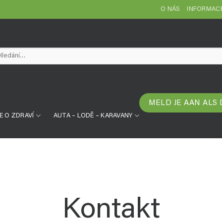
O NÁS
INFORMACE
edat:
MELD JE AAN ALS
E O ZDRAVÍ
AUTA – LODĚ – KARAVANY
Kontakt