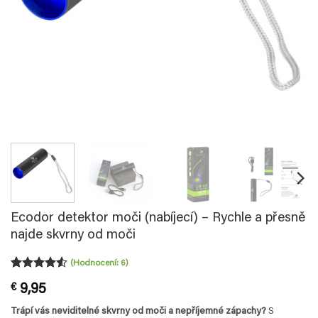
Ecodor detektor moči (nabíjecí) – Rychle a přesně
najde skvrny od moči
(Hodnocení:
6
)
Hodnoceno
6
€
9,95
4.5
z 5
na základě
Trápí vás neviditelné skvrny od moči a nepříjemné zápachy?
S
hodnocení