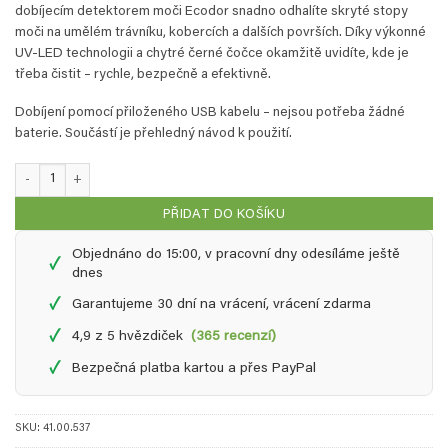
zákazníků
dobíjecím detektorem moči Ecodor snadno odhalíte skryté stopy
moči na umělém trávníku, kobercích a dalších površích. Díky výkonné
UV-LED technologii a chytré černé čočce okamžitě uvidíte, kde je
třeba čistit – rychle, bezpečně a efektivně.
Dobíjení pomocí přiloženého USB kabelu – nejsou potřeba žádné
baterie. Součástí je přehledný návod k použití.
Ecodor detektor moči (nabíjecí) - Rychle a přesně najde skvrny od moči množst
PŘIDAT DO KOŠÍKU
Objednáno do 15:00, v pracovní dny odesíláme ještě
✓
dnes
✓
Garantujeme 30 dní na vrácení, vrácení zdarma
✓
4,9 z 5 hvězdiček
(365 recenzí)
✓
Bezpečná platba kartou a přes PayPal
SKU:
41.00.537