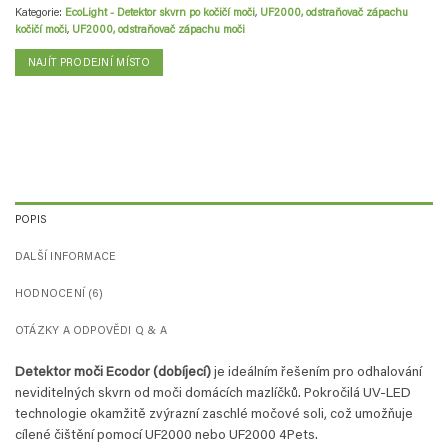
Kategorie:
EcoLight - Detektor skvrn po kočičí moči
,
UF2000, odstraňovač zápachu
kočičí moči
,
UF2000, odstraňovač zápachu moči
NAJÍT PRODEJNÍ MÍSTO
POPIS
DALŠÍ INFORMACE
HODNOCENÍ (6)
OTÁZKY A ODPOVĚDI Q & A
Detektor moči Ecodor (dobíjecí)
je ideálním řešením pro odhalování
neviditelných skvrn od moči domácích mazlíčků. Pokročilá UV-LED
technologie okamžitě zvýrazní zaschlé močové soli, což umožňuje
cílené čištění pomocí UF2000 nebo UF2000 4Pets.