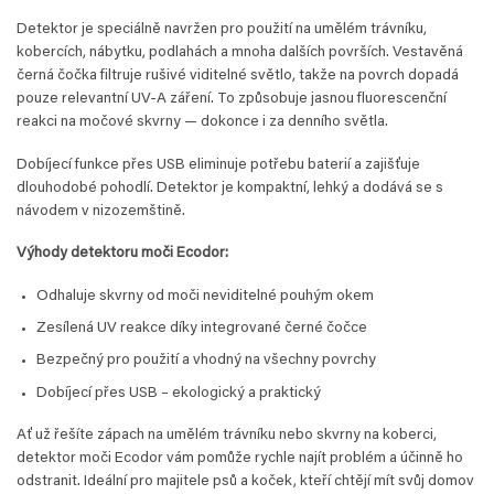
Detektor je speciálně navržen pro použití na umělém trávníku,
kobercích, nábytku, podlahách a mnoha dalších površích. Vestavěná
černá čočka filtruje rušivé viditelné světlo, takže na povrch dopadá
pouze relevantní UV-A záření. To způsobuje jasnou fluorescenční
reakci na močové skvrny — dokonce i za denního světla.
Dobíjecí funkce přes USB eliminuje potřebu baterií a zajišťuje
dlouhodobé pohodlí. Detektor je kompaktní, lehký a dodává se s
návodem v nizozemštině.
Výhody detektoru moči Ecodor:
Odhaluje skvrny od moči neviditelné pouhým okem
Zesílená UV reakce díky integrované černé čočce
Bezpečný pro použití a vhodný na všechny povrchy
Dobíjecí přes USB – ekologický a praktický
Ať už řešíte zápach na umělém trávníku nebo skvrny na koberci,
detektor moči Ecodor vám pomůže rychle najít problém a účinně ho
odstranit. Ideální pro majitele psů a koček, kteří chtějí mít svůj domov