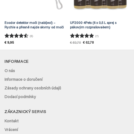
Ecodor detektor moči (nabíjecí) –
UF2000 4Pets (6 x 0,5 L sprej s
Rychle a přesně najde skvrny od moči
pákovým rozprašovaèem)
(6)
(7)
Hodnocení
Hodnocení
Původní
Aktuální
€
9,95
€
83,70
€
62,78
cena
cena
4.5
z 5
5
z 5
byla:
je:
€ 83,70.
€ 62,78.
INFORMACE
O nás
Informace o doručení
Zásady ochrany osobních údajů
Dodací podmínky
ZÁKAZNICKÝ SERVIS
Kontakt
Vrácení