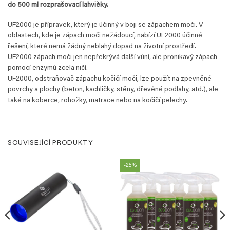
do 500 ml rozprašovací lahvièky.
UF2000 je přípravek, který je účinný v boji se zápachem moči. V
oblastech, kde je zápach moči nežádoucí, nabízí UF2000 účinné
řešení, které nemá žádný neblahý dopad na životní prostředí.
UF2000 zápach moči jen nepřekrývá další vůní, ale pronikavý zápach
pomocí enzymů zcela ničí.
UF2000, odstraňovač zápachu kočičí moči, lze použít na zpevněné
povrchy a plochy (beton, kachličky, stěny, dřevěné podlahy, atd.), ale
také na koberce, rohožky, matrace nebo na kočičí pelechy.
SOUVISEJÍCÍ PRODUKTY
-25%