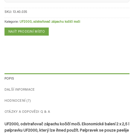
SKU:
13.40.035
Kategorie:
UF2000, odstraňovač zápachu kočičí moči
NAJÍT PRODEJNÍ MÍSTO
POPIS
DALŠÍ INFORMACE
HODNOCENÍ (7)
OTÁZKY A ODPOVĚDI Q & A
UF2000, odstraňovač zápachu kočičí moči. Ekonomické balení 2 x 2,5 l
pøípravku UF2000, který lze ihned použít. Pøípravek se pouze pøelije