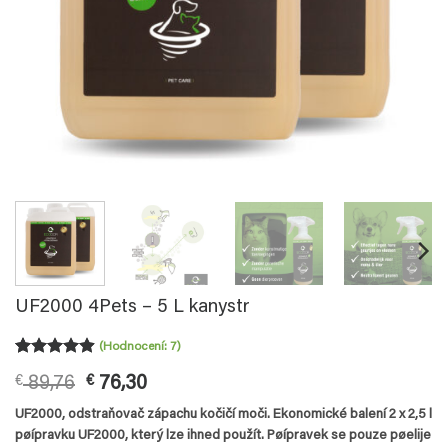
UF2000 4Pets – 5 L kanystr
(Hodnocení:
7
)
Hodnoceno
7
Původní
Aktuální
€
89,76
€
76,30
4.86
z 5
na základě
cena
cena
UF2000, odstraňovač zápachu kočičí moči. Ekonomické balení 2 x 2,5 l
hodnocení
byla:
je:
zákazníků
pøípravku UF2000, který lze ihned použít. Pøípravek se pouze pøelije
€ 89,76.
€ 76,30.