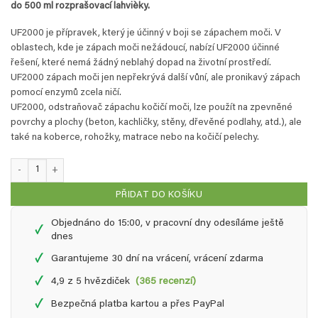
do 500 ml rozprašovací lahvièky.
UF2000 je přípravek, který je účinný v boji se zápachem moči. V
oblastech, kde je zápach moči nežádoucí, nabízí UF2000 účinné
řešení, které nemá žádný neblahý dopad na životní prostředí.
UF2000 zápach moči jen nepřekrývá další vůní, ale pronikavý zápach
pomocí enzymů zcela ničí.
UF2000, odstraňovač zápachu kočičí moči, lze použít na zpevněné
povrchy a plochy (beton, kachličky, stěny, dřevěné podlahy, atd.), ale
také na koberce, rohožky, matrace nebo na kočičí pelechy.
UF2000 4Pets - 5 L kanystr množství
PŘIDAT DO KOŠÍKU
Objednáno do 15:00, v pracovní dny odesíláme ještě
✓
dnes
✓
Garantujeme 30 dní na vrácení, vrácení zdarma
✓
4,9 z 5 hvězdiček
(365 recenzí)
✓
Bezpečná platba kartou a přes PayPal