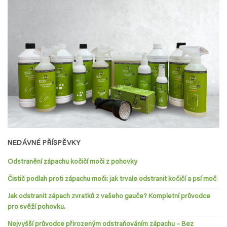
NEDÁVNÉ PŘÍSPĚVKY
Odstranění zápachu kočičí moči z pohovky
Čistič podlah proti zápachu moči: jak trvale odstranit kočičí a psí moč
Jak odstranit zápach zvratků z vašeho gauče? Kompletní průvodce
pro svěží pohovku.
Nejvyšší průvodce přirozeným odstraňováním zápachu – Bez