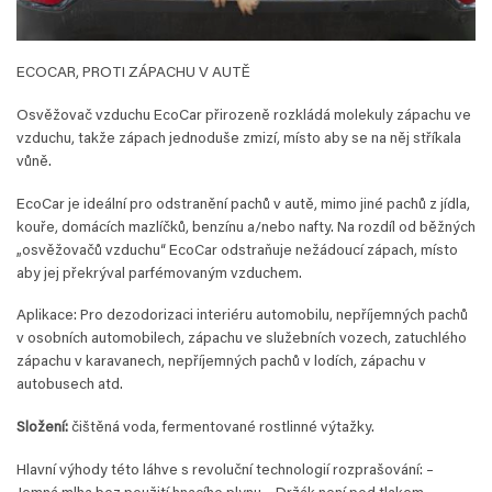
ECOCAR, PROTI ZÁPACHU V AUTĚ
Osvěžovač vzduchu EcoCar přirozeně rozkládá molekuly zápachu ve
vzduchu, takže zápach jednoduše zmizí, místo aby se na něj stříkala
vůně.
EcoCar je ideální pro odstranění pachů v autě, mimo jiné pachů z jídla,
kouře, domácích mazlíčků, benzínu a/nebo nafty. Na rozdíl od běžných
„osvěžovačů vzduchu“ EcoCar odstraňuje nežádoucí zápach, místo
aby jej překrýval parfémovaným vzduchem.
Aplikace: Pro dezodorizaci interiéru automobilu, nepříjemných pachů
v osobních automobilech, zápachu ve služebních vozech, zatuchlého
zápachu v karavanech, nepříjemných pachů v lodích, zápachu v
autobusech atd.
Složení:
čištěná voda, fermentované rostlinné výtažky.
Hlavní výhody této láhve s revoluční technologií rozprašování: –