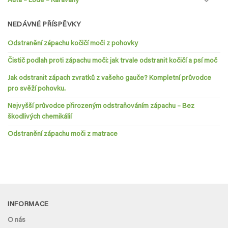
Auta – Lodě – Karavany
NEDÁVNÉ PŘÍSPĚVKY
Odstranění zápachu kočičí moči z pohovky
Čistič podlah proti zápachu moči: jak trvale odstranit kočičí a psí moč
Jak odstranit zápach zvratků z vašeho gauče? Kompletní průvodce
pro svěží pohovku.
Nejvyšší průvodce přirozeným odstraňováním zápachu – Bez
škodlivých chemikálií
Odstranění zápachu moči z matrace
INFORMACE
O nás