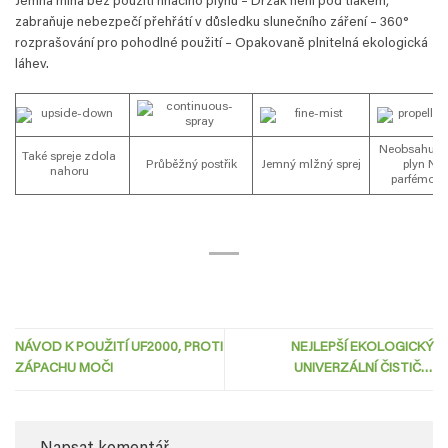
Jemná mlha bez použití hnacího plynu – Držák není pod tlakem,
zabraňuje nebezpečí přehřátí v důsledku slunečního záření – 360°
rozprašování pro pohodlné použití – Opakovaně plnitelná ekologická
láhev.
Neobsahuje 
Také spreje zdola
Průběžný postřik
Jemný mlžný sprej
plyn Nen
nahoru
parfémova
NÁVOD K POUŽITÍ UF2000, PROTI
NEJLEPŠÍ EKOLOGICKÝ
ZÁPACHU MOČI
UNIVERZÁLNÍ ČISTIČ…