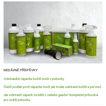
NEDÁVNÉ PŘÍSPĚVKY
Odstranění zápachu kočičí moči z pohovky
Čistič podlah proti zápachu moči: jak trvale odstranit kočičí a psí moč
Jak odstranit zápach zvratků z vašeho gauče? Kompletní průvodce
pro svěží pohovku.