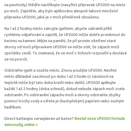
na pesticidy) štědře nastříkejte (nasyťte) přípravek UF2000 na místo
po moči. Zajistěte, aby bylo aplikováno alespoň takové množství
přípravku UF2000, jaké je v moči přiměřeně obsaženo.
Na 1 až 2 hodiny místo zakryjte igelitem, abyste zabránili příliš
rychlému odpařování a zajistili, že UF2000 může dobře proniknout do
betonu na kameni. Mějte na paměti, že při prvním ošetření staré
skvrny od moči přípravkem UF2000 se může stát, že zápach moči
zpočátku zesílí. To znamená, že se moč v tichosti rozpouští a dostává
se na povrch.
Odstraňte igelit a osušte místo. Znovu použijte UF2000. Nechte
místo důkladně zaschnout po dobu 1 až 2 hodin (v závislosti na
teplotě může být tato doba kratší nebo delší). UF2000 aplikujte
každé 1 až 2 hodiny (doba schnutí), dokud nebude zápach moči zcela
odstraněn. Po odstranění zápachu moči a skvrny odstraňte zbytky
pomocí trochy vody a otřete je (kuchyňským) papírem nebo suchým
hadříkem.
Direct kattenpis verwijderen uit beton?
Bestel onze UF2000 formule
eenvoudig online
>