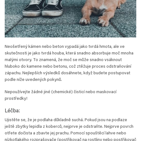
Neošetřený kámen nebo beton vypadá jako tvrdá hmota, ale ve
skutečnosti je jako tvrdá houba, která snadno absorbuje moč mnoha
malými otvory. To znamená, že moč se může snadno vsáknout
hluboko do kamene nebo betonu, což ztěžuje proces odstraňování
zápachu. Nejlepších výsledků dosáhnete, když budete postupovat
podle níže uvedených pokynů.
Nepoužívejte žádné jiné (chemické) čisticí nebo maskovací
prostředky!
Léčba:
Ujistěte se, že je podlaha důkladně suchá. Pokud jsou na podlaze
ještě zbytky lepidla z koberců, nejprve je odstraňte. Nejprve povrch
otřete dočista a zbavte jej prachu. Pomocí spouštěcí lahve nebo
nízkotlakého rozprašovače (postřikovač na rostliny nebo postřikovač