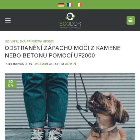
Přeskočit
na
obsah
UŽIVATELSKÁ PŘÍRUČKA UF2000
ODSTRANĚNÍ ZÁPACHU MOČI Z KAMENE
NEBO BETONU POMOCÍ UF2000
PUBLIKOVÁNO DNE
22. 3. 2024
AUTOREM
ADMIN
22
Bře