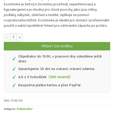
EcoSmoke je šetrný k životnímu prostředí, neparfémovaný a
hypoalergenní a je vhodný pro různé povrchy, jako jsou stěny,
podlahy, nábytek, oblečení a textilie. Aplikuje se pomocí
rozprašovače/mlžiče. EcoSmoke je ideální pro domácí i profesionální
použití a nabízí spolehlivé řešení pro odstranění zápachu po požáru.
Odstranění zápachu po požáru pomocí EcoSmoke – 2,5litrový doplňovací kany
PŘIDAT DO KOŠÍKU
Objednáno do 15:00, v pracovní dny odesíláme ještě
✓
dnes
✓
Garantujeme 30 dní na vrácení, vrácení zdarma
✓
4,9 z 5 hvězdiček
(365 recenzí)
✓
Bezpečná platba kartou a přes PayPal
SKU:
13.60.012
Kategorie:
Profesionální