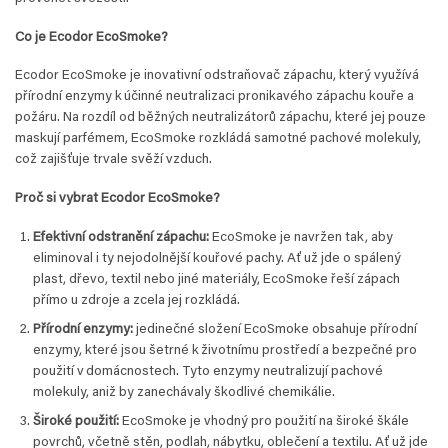
Co je Ecodor EcoSmoke?
Ecodor EcoSmoke je inovativní odstraňovač zápachu, který využívá
přírodní enzymy k účinné neutralizaci pronikavého zápachu kouře a
požáru. Na rozdíl od běžných neutralizátorů zápachu, které jej pouze
maskují parfémem, EcoSmoke rozkládá samotné pachové molekuly,
což zajišťuje trvale svěží vzduch.
Proč si vybrat Ecodor EcoSmoke?
Efektivní odstranění zápachu:
EcoSmoke je navržen tak, aby
eliminoval i ty nejodolnější kouřové pachy. Ať už jde o spálený
plast, dřevo, textil nebo jiné materiály, EcoSmoke řeší zápach
přímo u zdroje a zcela jej rozkládá.
Přírodní enzymy:
jedinečné složení EcoSmoke obsahuje přírodní
enzymy, které jsou šetrné k životnímu prostředí a bezpečné pro
použití v domácnostech. Tyto enzymy neutralizují pachové
molekuly, aniž by zanechávaly škodlivé chemikálie.
Široké použití:
EcoSmoke je vhodný pro použití na široké škále
povrchů, včetně stěn, podlah, nábytku, oblečení a textilu. Ať už jde