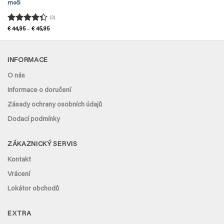
moči
(3)
Hodnocení
Rozpětí
€
44,95
–
€
45,95
cen:
4.33
z 5
€ 44,95
až
€ 45,95
INFORMACE
O nás
Informace o doručení
Zásady ochrany osobních údajů
Dodací podmínky
ZÁKAZNICKÝ SERVIS
Kontakt
Vrácení
Lokátor obchodů
EXTRA