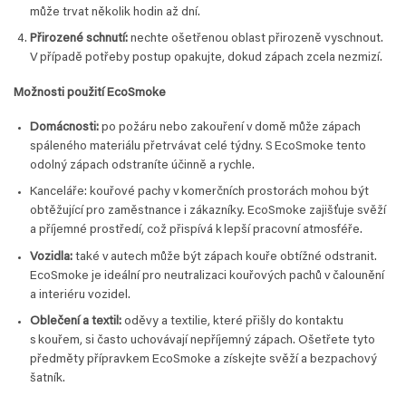
může trvat několik hodin až dní.
Přirozené schnutí:
nechte ošetřenou oblast přirozeně vyschnout.
V případě potřeby postup opakujte, dokud zápach zcela nezmizí.
Možnosti použití EcoSmoke
Domácnosti:
po požáru nebo zakouření v domě může zápach
spáleného materiálu přetrvávat celé týdny. S EcoSmoke tento
odolný zápach odstraníte účinně a rychle.
Kanceláře: kouřové pachy v komerčních prostorách mohou být
obtěžující pro zaměstnance i zákazníky. EcoSmoke zajišťuje svěží
a příjemné prostředí, což přispívá k lepší pracovní atmosféře.
Vozidla:
také v autech může být zápach kouře obtížné odstranit.
EcoSmoke je ideální pro neutralizaci kouřových pachů v čalounění
a interiéru vozidel.
Oblečení a textil:
oděvy a textilie, které přišly do kontaktu
s kouřem, si často uchovávají nepříjemný zápach. Ošetřete tyto
předměty přípravkem EcoSmoke a získejte svěží a bezpachový
šatník.