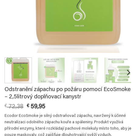
Odstranění zápachu po požáru pomocí EcoSmoke
– 2,5litrový doplňovací kanystr
Původní
Aktuální
€
72,38
€
59,95
cena
cena
Ecodor EcoSmoke je silný odstraňovač zápachu, navržený k účinné
byla:
je:
neutralizaci odolného zápachu kouře a spáleniny. Produkt využívá
€ 72,38.
€ 59,95.
přírodní enzymy, které rozkládají pachové molekuly místo toho, aby je
pouze maskovaly, což zajišťuje dlouhotrvající svěží vzduch.