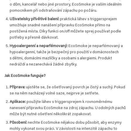
o dům, kancelář nebo jiné prostory, EcoSmoke je vaším ideálním
pomocníkem při odstraňování zápachu po požáru.
Uživatelsky přívětivé balení:
praktická láhev s triggersprejem
umožňuje snadné nanášení přípravku EcoSmoke přímo na
postižená místa. Díky funkci on/off můžete sprej používat podle
potřeby a přesně dávkovat.
Hypoalergenní a neparfémovaný:
EcoSmoke je neparfémovaný a
hypoalergenní, takže je bezpečný pro použití v domácnostech
s dětmi, domácími mazlíčky a osobami s alergiemi. Produkt
nedráždí a nezanechává žádné zbytky.
Jak EcoSmoke funguje?
Příprava:
ujistěte se, že ošetřovaný povrch je čistý a suchý. Pokud
se na něm nacházejí volné saze, nejprve je setřete.
Aplikace:
použijte láhev s triggersprejem k rovnoměrnému
nanesení přípravku EcoSmoke na zdroj zápachu. U odolných pachů
může být nutné ošetření několikrát zopakovat.
Působení:
nechte EcoSmoke nějakou dobu působit, aby enzymy
mohly vykonat svou práci. V závislosti na intenzitě zápachu to