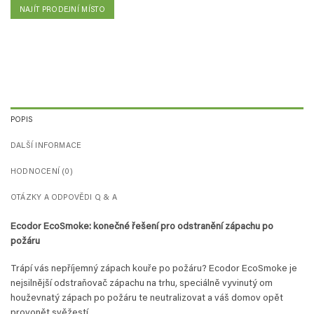
NAJÍT PRODEJNÍ MÍSTO
POPIS
DALŠÍ INFORMACE
HODNOCENÍ (0)
OTÁZKY A ODPOVĚDI Q & A
Ecodor EcoSmoke: konečné řešení pro odstranění zápachu po
požáru
Trápí vás nepříjemný zápach kouře po požáru? Ecodor EcoSmoke je
nejsilnější odstraňovač zápachu na trhu, speciálně vyvinutý om
houževnatý zápach po požáru te neutralizovat a váš domov opět
provonět svěžestí.