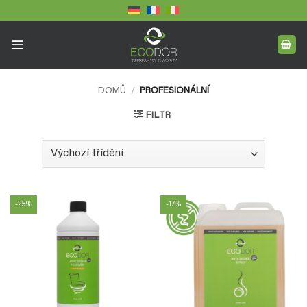
Přeskočit
na
obsah
DOMŮ
/
PROFESIONÁLNÍ
FILTR
-25%
-17%