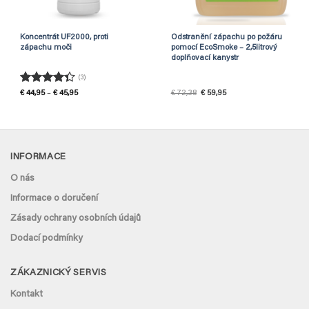
Koncentrát UF2000, proti
Odstranění zápachu po požáru
zápachu moči
pomocí EcoSmoke – 2,5litrový
doplňovací kanystr
(3)
Hodnocení
Rozpětí
Původní
Aktuální
€
44,95
–
€
45,95
€
72,38
€
59,95
cen:
cena
cena
4.33
z 5
€ 44,95
byla:
je:
až
€ 72,38.
€ 59,95.
€ 45,95
INFORMACE
O nás
Informace o doručení
Zásady ochrany osobních údajů
Dodací podmínky
ZÁKAZNICKÝ SERVIS
Kontakt