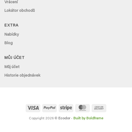
Vrácení
Lokátor obchodů
EXTRA
Nabídky
Blog
MŮJ ÚČET
Můj účet
Historie objednávek
Visa
PayPal
Stripe
MasterCard
Cash
On
Delivery
Copyright 2026 ©
Ecodor
-
Built by Boldframe