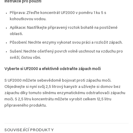
Instrukce pro použití
Příprava: Zřeďte koncentrát UF2000 v poměru 1 ku 5 s
kohoutkovou vodou.
Aplikace: Nastříkejte připravený roztok bohatě na postižené
oblasti.
Působení: Nechte enzymy vykonat svou práci a rozložit zápach.
Sušení: Nechte ošetřený povrch volně uschnout na vzduchu pro
svěží, čistou vůni.
Vyberte si UF2000 a efektivně odstraňte zápach moči
S UF2000 můžete sebevědomě bojovat proti zápachu moči.
Objednejte si nyní svůj 2,5 litrový kanystr a užívejte si domov bez
zápachu díky tomuto silnému enzymatickému odstraňovači zápachu
moči. S 2,5 litru koncentrátu můžete vyrobit celkem 12,5 litru
připraveného produktu.
SOUVISEJÍCÍ PRODUKTY