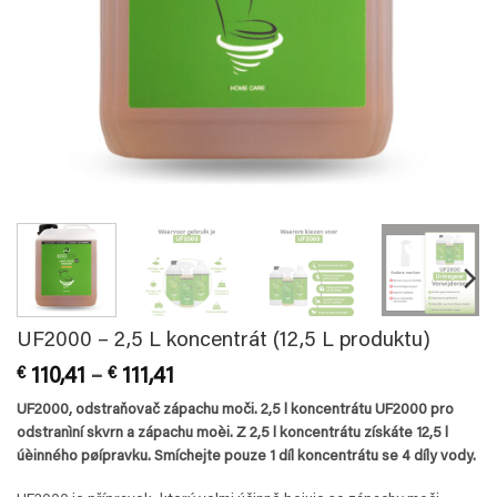
UF2000 – 2,5 L koncentrát (12,5 L produktu)
Rozpětí
€
110,41
–
€
111,41
cen:
UF2000, odstraňovač zápachu moči.
2,5 l koncentrátu UF2000 pro
€ 110,41
odstranìní skvrn a zápachu moèi. Z 2,5 l koncentrátu získáte 12,5 l
až
úèinného pøípravku. Smíchejte pouze 1 díl koncentrátu se 4 díly vody.
€ 111,41