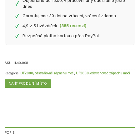
Objednáno do 15:00, v pracovní dny odesíláme ještě
✓
dnes
✓
Garantujeme 30 dní na vrácení, vrácení zdarma
✓
4,9 z 5 hvězdiček
(365 recenzí)
✓
Bezpečná platba kartou a přes PayPal
SKU:
11.40.008
Kategorie:
UF2000, odstraňovač zápachu moči
,
UF2000, odstraňovač zápachu moči
NAJÍT PRODEJNÍ MÍSTO
POPIS