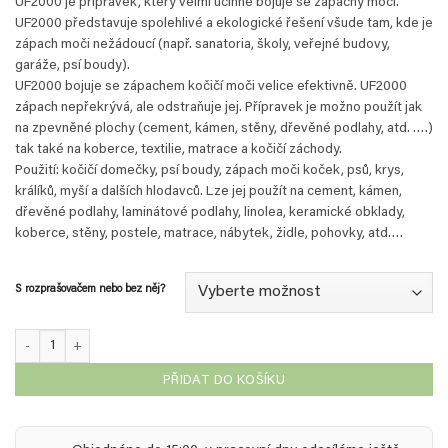
UF2000 je přípravek, který velmi účinně bojuje se zápachy moči.
UF2000 představuje spolehlivé a ekologické řešení všude tam, kde je
zápach moči nežádoucí (např. sanatoria, školy, veřejné budovy,
garáže, psí boudy).
UF2000 bojuje se zápachem kočičí moči velice efektivně. UF2000
zápach nepřekrývá, ale odstraňuje jej. Přípravek je možno použít jak
na zpevněné plochy (cement, kámen, stěny, dřevěné podlahy, atd. ….)
tak také na koberce, textilie, matrace a kočičí záchody.
Použití: kočičí domečky, psí boudy, zápach moči koček, psů, krys,
králíků, myší a dalších hlodavců. Lze jej použít na cement, kámen,
dřevěné podlahy, laminátové podlahy, linolea, keramické obklady,
koberce, stěny, postele, matrace, nábytek, židle, pohovky, atd….
S rozprašovačem nebo bez něj?
UF2000 - 2,5 L koncentrát (12,5 L produktu) množství
PŘIDAT DO KOŠÍKU