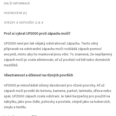
DALŠÍ INFORMACE
HODNOCENÍ (0)
OTÁZKY A ODPOVĚDI Q & A
Proč si vybrat UF2000 proti zápachu moči?
UF2000 není jen tak nějaký odstraňovač zápachu. Tento silný
přípravek na odstranění zápachu moči rozkládá zápach pomocí
enzymů, místo aby ho maskoval jinou vůní. To znamená, že nepříjemný
zápach moči je zcela eliminován, ať už pochází od lidí nebo domácích
mazlíčků.
Všestrannost a účinnost na různých površích
UF2000 je mimořádně účinný deodorant pro různé povrchy. Ať už
zápach moči pronikl do betonu, kamene, parket, laminátu, dřeva nebo
spár, UF2000 zápach zcela odstraní. Je také bezpečný pro použití na
nábytku, jako jsou židle, pohovky a postele, stejně jako na kobercích,
vinylu a textilu.