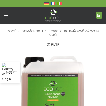
Přeskočit
na
obsah
DOMŮ
/
DOMÁCNOSTI
/
UF2000, ODSTRAŇOVAČ ZÁPACHU
MOČI
FILTR
VYROBENO V
EVROPĚ