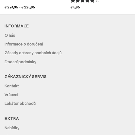
(1)
Hodnocení
Rozpětí
€
224,95
–
€
225,95
€
5,95
cen:
5
z 5
€ 224,95
až
€ 225,95
INFORMACE
O nás
Informace o doručení
Zásady ochrany osobních údajů
Dodací podmínky
ZÁKAZNICKÝ SERVIS
Kontakt
Vrácení
Lokátor obchodů
EXTRA
Nabídky