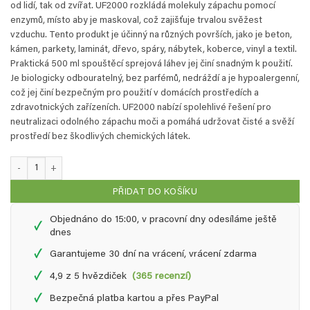
od lidí, tak od zvířat. UF2000 rozkládá molekuly zápachu pomocí
enzymů, místo aby je maskoval, což zajišťuje trvalou svěžest
vzduchu. Tento produkt je účinný na různých površích, jako je beton,
kámen, parkety, laminát, dřevo, spáry, nábytek, koberce, vinyl a textil.
Praktická 500 ml spouštěcí sprejová láhev jej činí snadným k použití.
Je biologicky odbouratelný, bez parfémů, nedráždí a je hypoalergenní,
což jej činí bezpečným pro použití v domácích prostředích a
zdravotnických zařízeních. UF2000 nabízí spolehlivé řešení pro
neutralizaci odolného zápachu moči a pomáhá udržovat čisté a svěží
prostředí bez škodlivých chemických látek.
UF2000 - 0,5 L sprej s pákovým rozprašovaèem množství
PŘIDAT DO KOŠÍKU
Objednáno do 15:00, v pracovní dny odesíláme ještě
✓
dnes
✓
Garantujeme 30 dní na vrácení, vrácení zdarma
✓
4,9 z 5 hvězdiček
(365 recenzí)
✓
Bezpečná platba kartou a přes PayPal