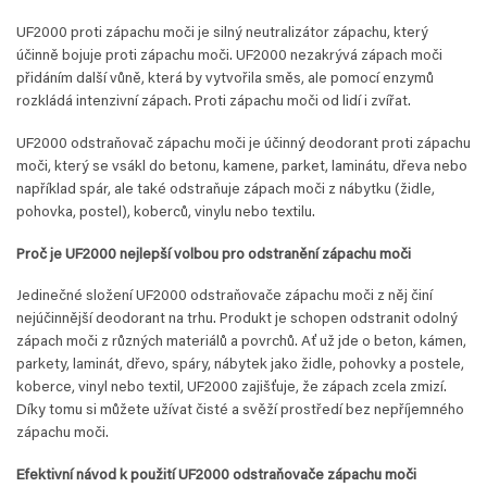
UF2000 proti zápachu moči je silný neutralizátor zápachu, který
účinně bojuje proti zápachu moči. UF2000 nezakrývá zápach moči
přidáním další vůně, která by vytvořila směs, ale pomocí enzymů
rozkládá intenzivní zápach. Proti zápachu moči od lidí i zvířat.
UF2000 odstraňovač zápachu moči je účinný deodorant proti zápachu
moči, který se vsákl do betonu, kamene, parket, laminátu, dřeva nebo
například spár, ale také odstraňuje zápach moči z nábytku (židle,
pohovka, postel), koberců, vinylu nebo textilu.
Proč je UF2000 nejlepší volbou pro odstranění zápachu moči
Jedinečné složení UF2000 odstraňovače zápachu moči z něj činí
nejúčinnější deodorant na trhu. Produkt je schopen odstranit odolný
zápach moči z různých materiálů a povrchů. Ať už jde o beton, kámen,
parkety, laminát, dřevo, spáry, nábytek jako židle, pohovky a postele,
koberce, vinyl nebo textil, UF2000 zajišťuje, že zápach zcela zmizí.
Díky tomu si můžete užívat čisté a svěží prostředí bez nepříjemného
zápachu moči.
Efektivní návod k použití UF2000 odstraňovače zápachu moči