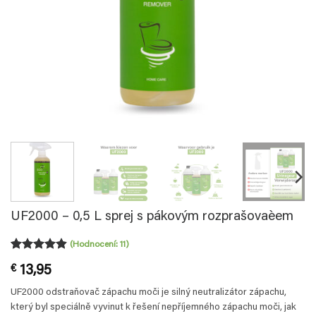
UF2000 – 0,5 L sprej s pákovým rozprašovaèem
(Hodnocení:
11
)
Hodnoceno
11
€
13,95
4.91
z 5
na základě
UF2000 odstraňovač zápachu moči je silný neutralizátor zápachu,
hodnocení
zákazníků
který byl speciálně vyvinut k řešení nepříjemného zápachu moči, jak