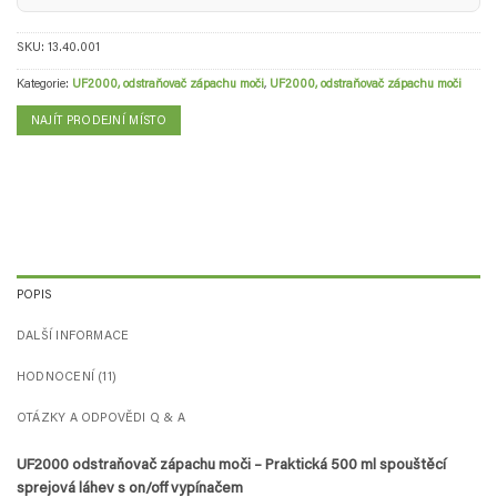
SKU:
13.40.001
Kategorie:
UF2000, odstraňovač zápachu moči
,
UF2000, odstraňovač zápachu moči
NAJÍT PRODEJNÍ MÍSTO
POPIS
DALŠÍ INFORMACE
HODNOCENÍ (11)
OTÁZKY A ODPOVĚDI Q & A
UF2000 odstraňovač zápachu moči – Praktická 500 ml spouštěcí
sprejová láhev s on/off vypínačem