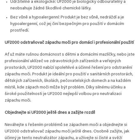
Udržitelné a ekologické: UF2000 je biologicky odbouratelný a
neobsahuje žádné škodlivé chemické látky.
Bez vůně a hypoalergenní: Produkt je bez vůně, nedráždí a je
hypoalergenní, což jej činí bezpečným pro použití v domácím
prostředí.
UF2000 odstraňovač zápachu moči pro domácí i profesionální použití
Ať už máte rušnou domácnost s dětmi a domácími mazlíčky, nebo jste
profesionální uklízeč ve zdravotnických zařízeních a veřejných
prostorách, UF2000 nabízí spolehlivé a účinné řešení pro odstranění
zápachu moči. Produkt je ideální pro použití v sanitárních prostorách,
dětských zařízeních, školách, pečovatelských domech a na každém
místě, kde zápach moči může být problém. Díky silnému účinku a
široké použitelnosti je UF2000 nejlepší volbou pro neutralizaci
zápachu moči.
Objednejte si UF2000 ještě dnes a zažijte rozdíl
Neváhejte s řešením problémů se zápachem moči a objednejte si
UF2000 odstraňovač zápachu moči ještě dnes. Osobně zažijte, jak
účinný je tento neutralizátor zápachu, a užívejte si čisté a svěží