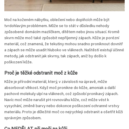
Moč na koženém nábytku, oblečení nebo doplňcích může být
tvrdohlavým problémem. Může se to stát v důsledku nehody
způsobené domácím mazlíčkem, dítětem nebo jinou situací. Kromě
skvrn může moč také způsobit nepříjemný zápach. Kůže je porézní
materiál, což znamená, že tekutiny mohou snadno proniknout dovnitř
a zápach se může usadit hluboko ve vláknech. Naštěstí existují účinné
metody, jak odstranit jak skvrny, tak zápach, aniž by došlo k
poškození kůže.
Proč je těžké odstranit moč z kůže
Kůže je přírodní materiál, který, v závislosti na úpravě, může
absorbovat vlhkost. Když moč pronikne do kůže, amoniak a další
pachové molekuly ulpí na vláknech, což způsobí pronikavý zápach.
Navíc moč může narušit pH rovnováhu kůže, což může vést k
vysychání, změně barvy nebo dokonce poškození ochranné vrstvy
materiálu. Proto je důležité moč co nejrychleji odstranit a ošetřit kůži
správným způsobem.