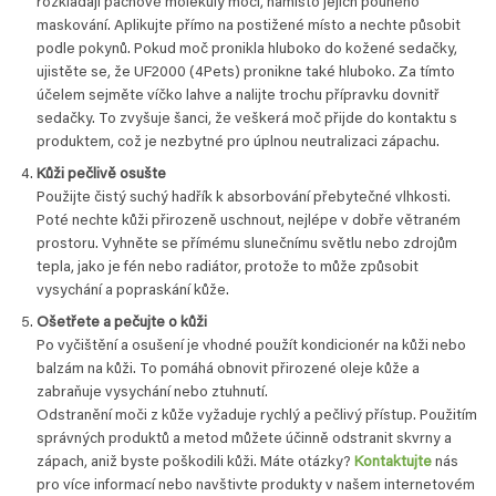
rozkládají pachové molekuly moči, namísto jejich pouhého
maskování. Aplikujte přímo na postižené místo a nechte působit
podle pokynů. Pokud moč pronikla hluboko do kožené sedačky,
ujistěte se, že UF2000 (4Pets) pronikne také hluboko. Za tímto
účelem sejměte víčko lahve a nalijte trochu přípravku dovnitř
sedačky. To zvyšuje šanci, že veškerá moč přijde do kontaktu s
produktem, což je nezbytné pro úplnou neutralizaci zápachu.
Kůži pečlivě osušte
Použijte čistý suchý hadřík k absorbování přebytečné vlhkosti.
Poté nechte kůži přirozeně uschnout, nejlépe v dobře větraném
prostoru. Vyhněte se přímému slunečnímu světlu nebo zdrojům
tepla, jako je fén nebo radiátor, protože to může způsobit
vysychání a popraskání kůže.
Ošetřete a pečujte o kůži
Po vyčištění a osušení je vhodné použít kondicionér na kůži nebo
balzám na kůži. To pomáhá obnovit přirozené oleje kůže a
zabraňuje vysychání nebo ztuhnutí.
Odstranění moči z kůže vyžaduje rychlý a pečlivý přístup. Použitím
správných produktů a metod můžete účinně odstranit skvrny a
zápach, aniž byste poškodili kůži. Máte otázky?
Kontaktujte
nás
pro více informací nebo navštivte produkty v našem internetovém