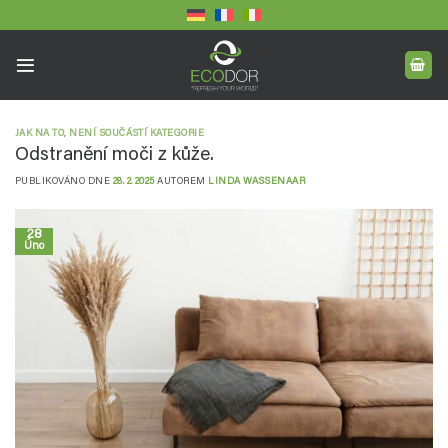
Přeskočit
na
obsah
JAK NA TO
,
NENÍ SOUČÁSTÍ KATEGORIE
Odstranění moči z kůže.
PUBLIKOVÁNO DNE
28. 2. 2025
AUTOREM
LINDA WASSENAAR
28
Úno