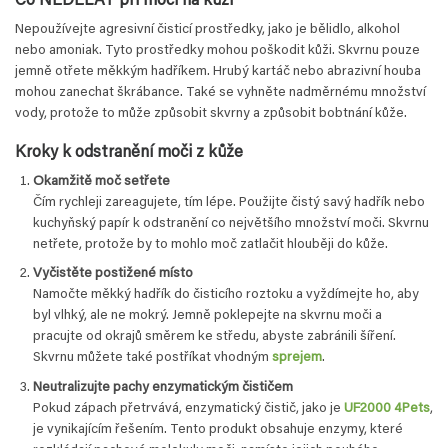
Co NEDĚLAT při moči na kůži
Nepoužívejte agresivní čisticí prostředky, jako je bělidlo, alkohol
nebo amoniak. Tyto prostředky mohou poškodit kůži. Skvrnu pouze
jemně otřete měkkým hadříkem. Hrubý kartáč nebo abrazivní houba
mohou zanechat škrábance. Také se vyhněte nadměrnému množství
vody, protože to může způsobit skvrny a způsobit bobtnání kůže.
Kroky k odstranění moči z kůže
Okamžitě moč setřete
Čím rychleji zareagujete, tím lépe. Použijte čistý savý hadřík nebo
kuchyňský papír k odstranění co největšího množství moči. Skvrnu
netřete, protože by to mohlo moč zatlačit hlouběji do kůže.
Vyčistěte postižené místo
Namočte měkký hadřík do čisticího roztoku a vyždímejte ho, aby
byl vlhký, ale ne mokrý. Jemně poklepejte na skvrnu moči a
pracujte od okrajů směrem ke středu, abyste zabránili šíření.
Skvrnu můžete také postříkat vhodným
sprejem
.
Neutralizujte pachy enzymatickým čističem
Pokud zápach přetrvává, enzymatický čistič, jako je
UF2000 4Pets
,
je vynikajícím řešením. Tento produkt obsahuje enzymy, které