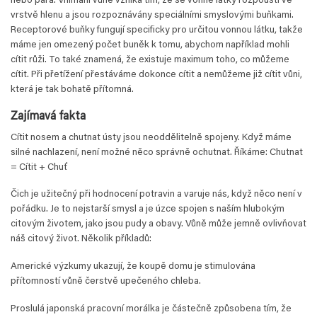
nebo pára. Vnímání vůně vzniká tím, že se vonné látky rozpouští ve
vrstvě hlenu a jsou rozpoznávány speciálními smyslovými buňkami.
Receptorové buňky fungují specificky pro určitou vonnou látku, takže
máme jen omezený počet buněk k tomu, abychom například mohli
cítit růži. To také znamená, že existuje maximum toho, co můžeme
cítit. Při přetížení přestáváme dokonce cítit a nemůžeme již cítit vůni,
která je tak bohatě přítomná.
Zajímavá fakta
Cítit nosem a chutnat ústy jsou neoddělitelně spojeny. Když máme
silné nachlazení, není možné něco správně ochutnat. Říkáme: Chutnat
= Cítit + Chuť
Čich je užitečný při hodnocení potravin a varuje nás, když něco není v
pořádku. Je to nejstarší smysl a je úzce spojen s naším hlubokým
citovým životem, jako jsou pudy a obavy. Vůně může jemně ovlivňovat
náš citový život. Několik příkladů:
Americké výzkumy ukazují, že koupě domu je stimulována
přítomností vůně čerstvě upečeného chleba.
Proslulá japonská pracovní morálka je částečně způsobena tím, že