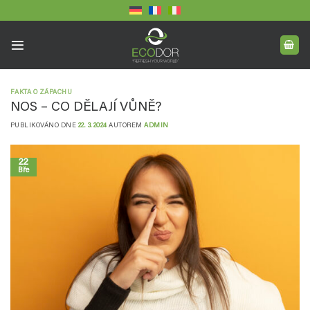
Přeskočit
na
obsah
FAKTA O ZÁPACHU
NOS – CO DĚLAJÍ VŮNĚ?
PUBLIKOVÁNO DNE
22. 3. 2024
AUTOREM
ADMIN
22
Bře