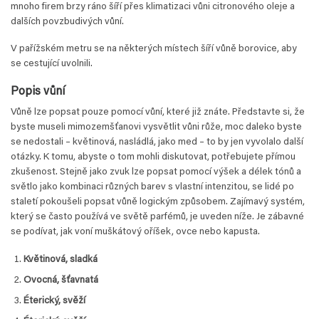
mnoho firem brzy ráno šíří přes klimatizaci vůni citronového oleje a
dalších povzbudivých vůní.
V pařížském metru se na některých místech šíří vůně borovice, aby
se cestující uvolnili.
Popis vůní
Vůně lze popsat pouze pomocí vůní, které již znáte. Představte si, že
byste museli mimozemšťanovi vysvětlit vůni růže, moc daleko byste
se nedostali – květinová, nasládlá, jako med – to by jen vyvolalo další
otázky. K tomu, abyste o tom mohli diskutovat, potřebujete přímou
zkušenost. Stejně jako zvuk lze popsat pomocí výšek a délek tónů a
světlo jako kombinaci různých barev s vlastní intenzitou, se lidé po
staletí pokoušeli popsat vůně logickým způsobem. Zajímavý systém,
který se často používá ve světě parfémů, je uveden níže. Je zábavné
se podívat, jak voní muškátový oříšek, ovce nebo kapusta.
Květinová, sladká
Ovocná, šťavnatá
Éterický, svěží