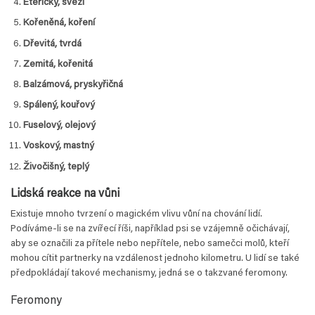
Éterický, svěží
Kořeněná, koření
Dřevitá, tvrdá
Zemitá, kořenitá
Balzámová, pryskyřičná
Spálený, kouřový
Fuselový, olejový
Voskový, mastný
Živočišný, teplý
Lidská reakce na vůni
Existuje mnoho tvrzení o magickém vlivu vůní na chování lidí.
Podíváme-li se na zvířecí říši, například psi se vzájemně očichávají,
aby se označili za přítele nebo nepřítele, nebo samečci molů, kteří
mohou cítit partnerky na vzdálenost jednoho kilometru. U lidí se také
předpokládají takové mechanismy, jedná se o takzvané feromony.
Feromony