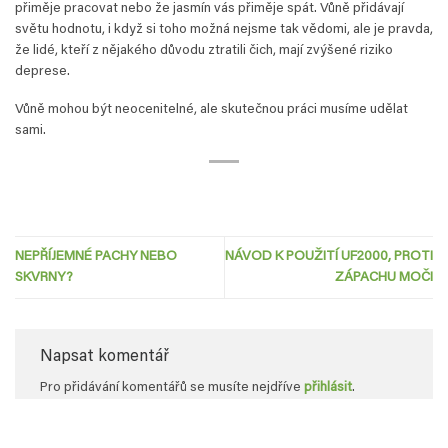
přiměje pracovat nebo že jasmín vás přiměje spát. Vůně přidávají
světu hodnotu, i když si toho možná nejsme tak vědomi, ale je pravda,
že lidé, kteří z nějakého důvodu ztratili čich, mají zvýšené riziko
deprese.
Vůně mohou být neocenitelné, ale skutečnou práci musíme udělat
sami.
NEPŘÍJEMNÉ PACHY NEBO
NÁVOD K POUŽITÍ UF2000, PROTI
SKVRNY?
ZÁPACHU MOČI
Napsat komentář
Pro přidávání komentářů se musíte nejdříve
přihlásit
.