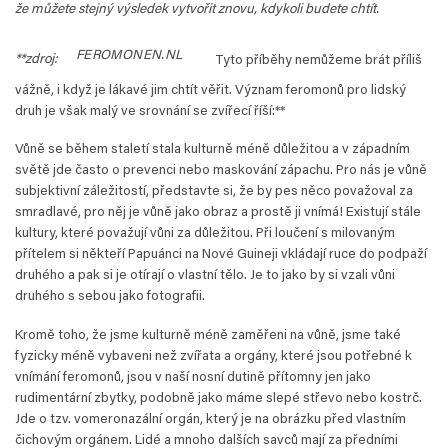
že můžete stejný výsledek vytvořit znovu, kdykoli budete chtít.
FEROMONEN.NL
**zdroj:
Tyto příběhy nemůžeme brát příliš
vážně, i když je lákavé jim chtít věřit. Význam feromonů pro lidský
druh je však malý ve srovnání se zvířecí říší:**
Vůně se během staletí stala kulturně méně důležitou a v západním
světě jde často o prevenci nebo maskování zápachu. Pro nás je vůně
subjektivní záležitostí, představte si, že by pes něco považoval za
smradlavé, pro něj je vůně jako obraz a prostě ji vnímá! Existují stále
kultury, které považují vůni za důležitou. Při loučení s milovaným
přítelem si někteří Papuánci na Nové Guineji vkládají ruce do podpaží
druhého a pak si je otírají o vlastní tělo. Je to jako by si vzali vůni
druhého s sebou jako fotografii.
Kromě toho, že jsme kulturně méně zaměřeni na vůně, jsme také
fyzicky méně vybaveni než zvířata a orgány, které jsou potřebné k
vnímání feromonů, jsou v naší nosní dutině přítomny jen jako
rudimentární zbytky, podobně jako máme slepé střevo nebo kostrč.
Jde o tzv. vomeronazální orgán, který je na obrázku před vlastním
čichovým orgánem. Lidé a mnoho dalších savců mají za předními