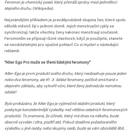
Feromon je chemický posel, který přenáší zprávy mezi jednotlivci
stejného druhu.
(Wikipedia)
Nejznámějším příkladem je pravděpodobně skupina žen, které spolu
několik měsíců žijí v jednom domě. Jejich menstruační cykly se
synchronizují, takže všechny ženy nakonec menstruují současně.
Feromonům se připisují různé vlastnosti, když je použijete, stanete
se neodolatelnými pro opačné pohlaví! Co si myslet o následující
reklamě:
“Alter Ego Pro muže se třemi lidskými feromony”
Alter-Ego je první produkt svého druhu, který neobsahuje pouze jeden
nebo dva feromony, ale tři -3- lidské feromony pečlivě smíchané v
olejovém základu, aby vytvořil vůni, které ženy jednoduše nemohou
odolat!
Bylo prokázáno, že Alter Ego je výjimečně stabilní produkt, který
poskytuje konzistentnější výsledky než většina ostatních feromonových
produktů. To znamená, že účinek, který má dnes na někoho, bude
obecně vyvolán i zítra, pozítří atd. Pokud dosáhne požadovaného
výsledku u jiné osoby nebo skupiny osob, bude se vám obzvláště líbit,