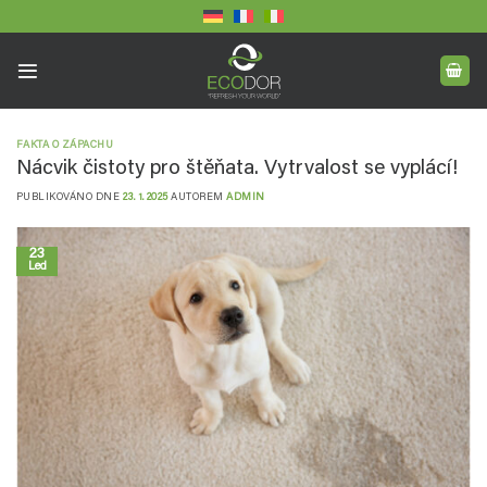
Přeskočit
na
obsah
FAKTA O ZÁPACHU
Nácvik čistoty pro štěňata. Vytrvalost se vyplácí!
PUBLIKOVÁNO DNE
23. 1. 2025
AUTOREM
ADMIN
23
Led