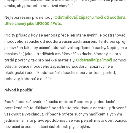
nejlepšími přáteli. Odměňte své štěně, jakmile vykoná svou potřebu
venku, aby podpořilo pozitivní chování.
Nejlepší řešení pro nehody:
Odstraňovač zápachu moči od Ecodoru,
dříve známý jako UF2000 4Pets.
Pro ty případy, kdy se nehoda přece jen stane uvnitř, je odstraňovač
močového zápachu od Ecodoru vaším záchranářem. Tento bio sprej
je navržen tak, aby účinně odstraňoval nepříjemné pachy. Nejde jen o
maskování, jako u tradičních osvěžovačů vzduchu. Vhodný jak pro
tvrdé povrchy, tak pro měkké materiály.
Odstranění psí moči
pomocí
odstraňovače močového zápachu od Ecodoru nabízí rychlé a
ekologické řešení k odstranění zápachu moči z betonu, parket,
pohovky, koberců a dalších.
Návod k použití
Použití odstraňovače zápachu moči od Ecodoru je jednoduché:
postižené místo důkladně postříkejte tekutinou a nechte ji přirozeně
vsáknout a vyschnout. Případně otřete suchým hadříkem. Rychlým
jednáním snížíte pravděpodobnost, že váš pejsek místo opět označí,
což učiní proces naučení čistotnosti plynulejším.