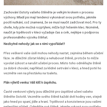
Zachování čistoty vašeho štěněte je velkým krokem v procesu
výchovy. Mladí psi mají tendenci vykonávat svou potřebu, jakmile
pocítí nutkání, což znamená, že se musí naučit zadržovat moč. Pro ty
chvíle, kdy jste možná rozptýleni, může být řešením klec. Nicméně,
naučit je trpělivosti v kleci vyžaduje čas a cvik, nejlépe s podporou
profesionálního výcviku štěňat.
Nezbytné nehody: jak se s nimi vypořádat?
Přes veškeré vaše úsilí mohou nehody nastat, zejména během učební
fáze. Je důležité zůstat klidný a nehubovat štěně, protože to může
vyvolat úzkost a narušit učební proces. Místo toho odměňujte štěně
za dobré chování, například za klidné setrvání v kleci, a hned poté ho
vezměte ven na přestávku na toaletu.
Plán výletů venku: Váš klíč k úspěchu.
Časté venkovní výlety jsou důležité pro úspěšné učení vašeho
štěněte čistotě. Vezměte svého štěně každé dvě hodiny ven, stejně
jako hned po spaní, jídle a hraní. Trpělivost a konzistence jsou vašimi