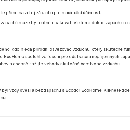
te přímo na zdroj zápachu pro maximální účinnost.
zápachů může být nutné opakovat ošetření, dokud zápach úpln
ého, kdo hledá přírodní osvěžovač vzduchu, který skutečně fung
e EcoHome spolehlivé řešení pro odstranění nepříjemných zápa
láhev a osobně zažijte výhody skutečně čerstvého vzduchu.
 byl vždy svěží a bez zápachu s Ecodor EcoHome. Klikněte zde p
mu.