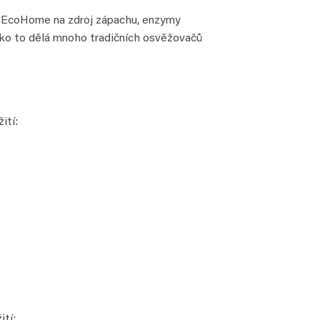
te EcoHome na zdroj zápachu, enzymy
ako to dělá mnoho tradičních osvěžovačů
ití:
tí: