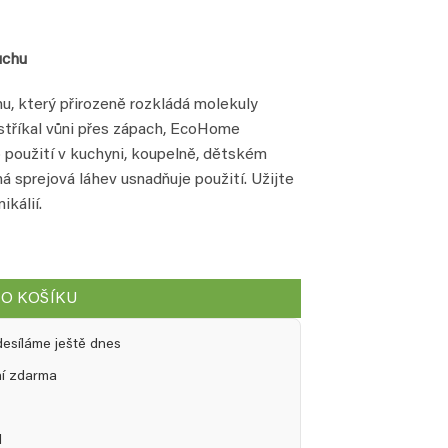
uchu
, který přirozeně rozkládá molekuly
stříkal vůni přes zápach, EcoHome
ro použití v kuchyni, koupelně, dětském
ná sprejová láhev usnadňuje použití. Užijte
ikálií.
itru množství
DO KOŠÍKU
desíláme ještě dnes
ní zdarma
l