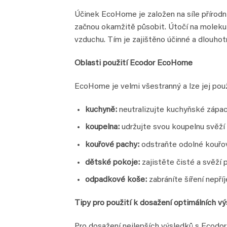
Účinek EcoHome je založen na síle přírod
začnou okamžitě působit. Útočí na molekul
vzduchu. Tím je zajištěno účinné a dlouhot
Oblasti použití Ecodor EcoHome
EcoHome je velmi všestranný a lze jej použ
kuchyně:
neutralizujte kuchyňské zápach
koupelna:
udržujte svou koupelnu svěž
kouřové pachy:
odstraňte odolné kouřov
dětské pokoje:
zajistěte čisté a svěží 
odpadkové koše:
zabráníte šíření nep
Tipy pro použití k dosažení optimálních v
Pro dosažení nejlepších výsledků s Ecodo