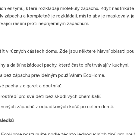
ních enzymů, které rozkládají molekuly zápachu. Když nastříká
y zápachu a kompletně je rozkládají, místo aby je maskovaly, j
rvající řešení proti nepříjemným zápachům.
ít v různých částech domu. Zde jsou některé hlavní oblasti použ
y a další nežádoucí pachy, které často přetrvávají v kuchyni.
í a bez zápachu pravidelným používáním EcoHome.
é pachy z cigaret a doutníků.
prostředí pro své děti bez škodlivých chemikálií.
říjemných zápachů z odpadkových košů po celém domě.
ýsledků
r EcoHome postupujte podle těchto jednoduchých tipů pro použi