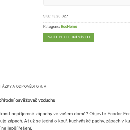
SKU:
13.20.027
Kategorie:
EcoHome
NAJÍT PRODEJNÍ MÍSTO
TÁZKY A ODPOVĚDI Q & A
přírodní osvěžovač vzduchu
dstranit nepříjemné zápachy ve vašem domě? Objevte Ecodor Ec
ňuje zápach. Ať už se jedná o kouř, kuchyňské pachy, zápach v 
ejlepší řešení.