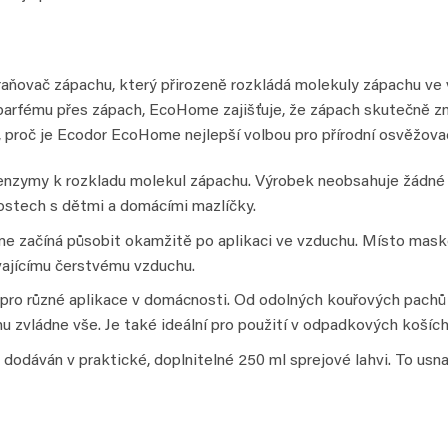
ňovač zápachu, který přirozeně rozkládá molekuly zápachu ve v
 parfému přes zápach, EcoHome zajišťuje, že zápach skutečně zm
, proč je Ecodor EcoHome nejlepší volbou pro přírodní osvěžova
nzymy k rozkladu molekul zápachu. Výrobek neobsahuje žádné š
nostech s dětmi a domácími mazlíčky.
e začíná působit okamžitě po aplikaci ve vzduchu. Místo mas
vajícímu čerstvému vzduchu.
pro různé aplikace v domácnosti. Od odolných kouřových pachů
 zvládne vše. Je také ideální pro použití v odpadkových koších
odáván v praktické, doplnitelné 250 ml sprejové lahvi. To usnad