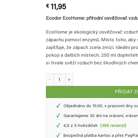
Hodnoceno
1
€
11,95
5
z 5 na
základě
hodnocení
Ecodor EcoHome: přírodní osvěžovač vzd
zákazníka
EcoHome je ekologický osvěžovač vzduchu
zápachu pomocí enzymů. Místo toho, aby 
zajišťuje, že zápach zcela zmizí. Ideální p
pokoji a dalších místech. 250 ml doplnitel
si trvale svěží vzduch bez škodlivých chem
EcoHome přírodní osvěžovač vzduchu - 0,25 l
PŘIDAT 
✓
Objednáno do 15:00, v pracovní dny o
✓
Garantujeme 30 dní na vrácení, vráce
✓
4,9 z 5 hvězdiček
(365 recenzí)
✓
Bezpečná platba kartou a přes PayPa