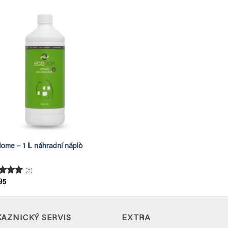
ome – 1 L náhradní náplò
(3)
ocení
95
5
AZNICKÝ SERVIS
EXTRA