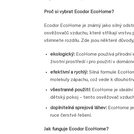
Proč si vybrat Ecodor EcoHome?
Ecodor EcoHome je známý jako silný odstra
osvěžovačů vzduchu, které stříkají vrstvu
všimnete rozdílu. Zde jsou některé důvody
ekologický:
EcoHome používá přírodní e
životní prostředí i pro použití v domác
efektivní a rychlý:
Silná formule EcoHom
molekuly zápachu, což vede k dlouhotr
všestranné použití:
EcoHome je ideální 
dětský pokoj – tento osvěžovač vzduchu
doplnitelná sprejová láhev:
EcoHome je d
ruce čerstvé řešení.
Jak funguje Ecodor EcoHome?