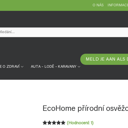
O NÁS
INFORMACE
edat:
MELD JE AAN ALS
E O ZDRAVÍ
AUTA – LODĚ – KARAVANY
EcoHome přírodní osvěžov
(Hodnocení:
1
)