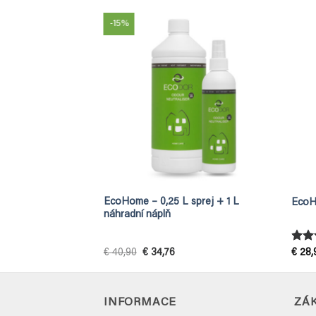
-15%
EcoHome – 0,25 L sprej + 1 L
EcoH
náhradní náplň
Hodn
Původní
Aktuální
€
40,90
€
34,76
€
28,
cena
cena
5
z 
byla:
je:
€ 40,90.
€ 34,76.
INFORMACE
ZÁK