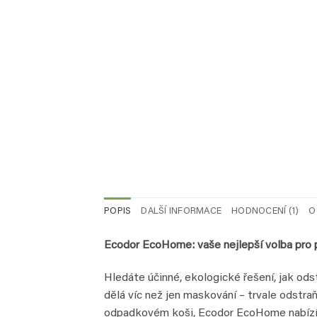
POPIS
DALŠÍ INFORMACE
HODNOCENÍ (1)
O
Ecodor EcoHome: vaše nejlepší volba pro 
Hledáte účinné, ekologické řešení, jak o
dělá víc než jen maskování – trvale odstra
odpadkovém koši, Ecodor EcoHome nabízí n