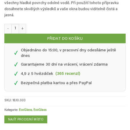
všechny hladké povrchy odolné vodě. Při použití tohoto přípravku
dosáhnete skvělých výsledků a vaše okna budou viditelně čistá a
jasná.
EcoGlass - 1 L koncentrát (5X) + 0,5 L sprej množství
PŘIDAT DO KOŠÍKU
Objednáno do 15:00, v pracovní dny odesíláme ještě
✓
dnes
✓
Garantujeme 30 dní na vrácení, vrácení zdarma
✓
4,9 z 5 hvězdiček
(365 recenzí)
✓
Bezpečná platba kartou a přes PayPal
SKU:
18.10.003
Kategorie:
EcoGlass
,
EcoGlass
NAJÍT PRODEJNÍ MÍSTO