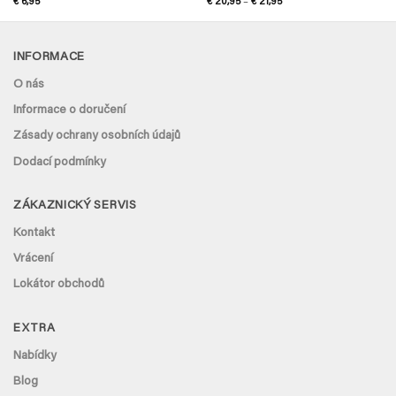
Hodnocení
Rozpětí
€
6,95
€
20,95
–
€
21,95
cen:
4.75
z 5
€ 20,95
až
€ 21,95
INFORMACE
O nás
Informace o doručení
Zásady ochrany osobních údajů
Dodací podmínky
ZÁKAZNICKÝ SERVIS
Kontakt
Vrácení
Lokátor obchodů
EXTRA
Nabídky
Blog