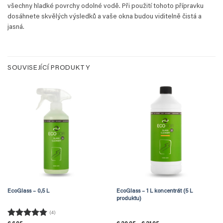
všechny hladké povrchy odolné vodě. Při použití tohoto přípravku
dosáhnete skvělých výsledků a vaše okna budou viditelně čistá a
jasná.
SOUVISEJÍCÍ PRODUKTY
EcoGlass – 0,5 L
EcoGlass – 1 L koncentrát (5 L
produktu)
(4)