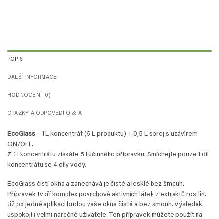
POPIS
DALŠÍ INFORMACE
HODNOCENÍ (0)
OTÁZKY A ODPOVĚDI Q & A
EcoGlass
– 1 L koncentrát (5 L produktu) + 0,5 L sprej s uzávìrem
ON/OFF.
Z 1 l koncentrátu získáte 5 l účinného přípravku. Smíchejte pouze 1 díl
koncentrátu se 4 díly vody.
EcoGlass čistí okna a zanechává je čisté a lesklé bez šmouh.
Přípravek tvoří komplex povrchově aktivních látek z extraktů rostlin.
Již po jedné aplikaci budou vaše okna čisté a bez šmouh. Výsledek
uspokojí i velmi náročné uživatele. Ten přípravek můžete použít na