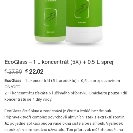
EcoGlass – 1 L koncentrát (5X) + 0,5 L sprej
Původní
Aktuální
€
27,90
€
22,02
cena
cena
EcoGlass
– 1 L koncentrát (5 L produktu) + 0,5 L sprej s uzávìrem
byla:
je:
ON/OFF.
€ 27,90.
€ 22,02.
Z 1 l koncentrátu získáte 5 l účinného přípravku. Smíchejte pouze 1 díl
koncentrátu se 4 díly vody.
EcoGlass čistí okna a zanechává je čisté a lesklé bez šmouh.
Přípravek tvoří komplex povrchově aktivních látek z extraktů rostlin.
Již po jedné aplikaci budou vaše okna čisté a bez šmouh. Výsledek
uspokojí i velmi náročné uživatele. Ten přípravek můžete použít na