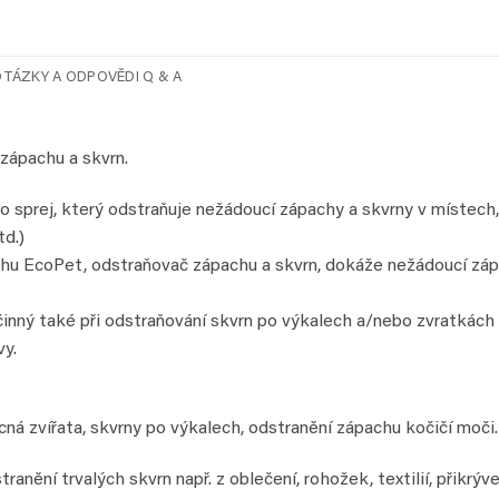
TÁZKY A ODPOVĚDI Q & A
zápachu a skvrn.
o sprej, který odstraňuje nežádoucí zápachy a skvrny v místech,
td.)
hu EcoPet, odstraňovač zápachu a skvrn, dokáže nežádoucí zápa
inný také při odstraňování skvrn po výkalech a/nebo zvratkách na
vy.
cná zvířata, skvrny po výkalech, odstranění zápachu kočičí moči.
anění trvalých skvrn např. z oblečení, rohožek, textilií, přikrýv