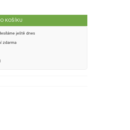
DO KOŠÍKU
desíláme ještě dnes
ní zdarma
l