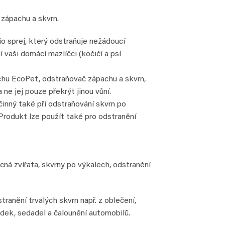
zápachu a skvrn.
o sprej, který odstraňuje nežádoucí
 vaši domácí mazlíčci (kočičí a psí
chu EcoPet, odstraňovač zápachu a skvrn,
ne jej pouze překrýt jinou vůní.
činný také při odstraňování skvrn po
 Produkt lze použít také pro odstranění
cná zvířata, skvrny po výkalech, odstranění
ranění trvalých skvrn např. z oblečení,
k, dek, sedadel a čalounění automobilů.