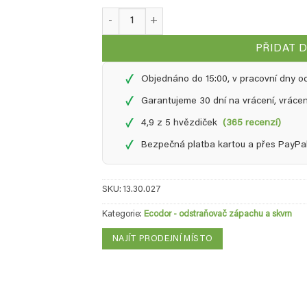
Ecodor - 250 ml sprej množství
PŘIDAT 
✓
Objednáno do 15:00, v pracovní dny o
✓
Garantujeme 30 dní na vrácení, vráce
✓
4,9 z 5 hvězdiček
(365 recenzí)
✓
Bezpečná platba kartou a přes PayPa
SKU:
13.30.027
Kategorie:
Ecodor - odstraňovač zápachu a skvrn
NAJÍT PRODEJNÍ MÍSTO