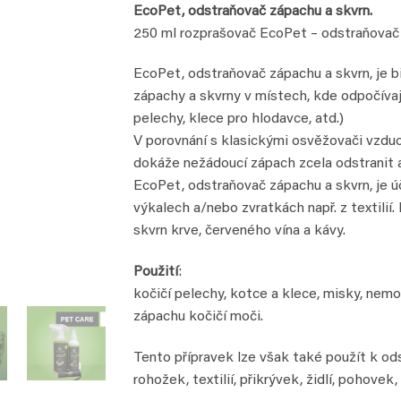
EcoPet, odstraňovač zápachu a skvrn.
250 ml rozprašovač EcoPet – odstraňovač 
EcoPet, odstraňovač zápachu a skvrn, je bi
zápachy a skvrny v místech, kde odpočívají
pelechy, klece pro hlodavce, atd.)
V porovnání s klasickými osvěžovači vzdu
dokáže nežádoucí zápach zcela odstranit a 
EcoPet, odstraňovač zápachu a skvrn, je ú
výkalech a/nebo zvratkách např. z textilií.
skvrn krve, červeného vína a kávy.
Použití
:
kočičí pelechy, kotce a klece, misky, nemo
zápachu kočičí moči.
Tento přípravek lze však také použít k odst
rohožek, textilií, přikrývek, židlí, pohove