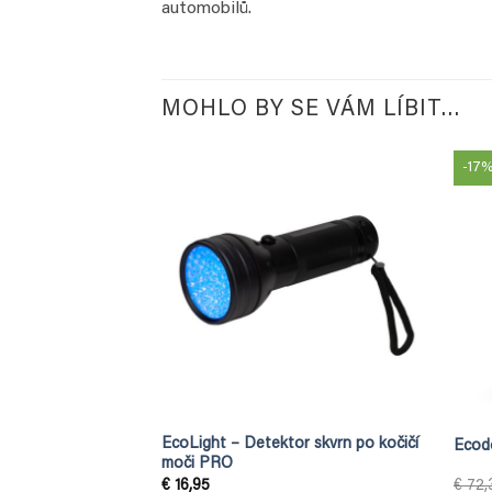
automobilů.
MOHLO BY SE VÁM LÍBIT…
-17
EcoLight – Detektor skvrn po kočičí
Ecodo
moči PRO
€
16,95
€
72,