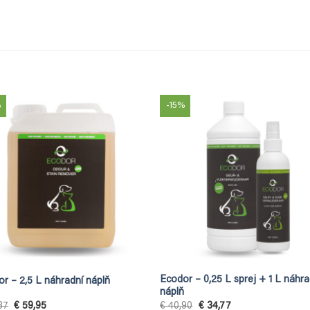
%
-15%
Ecodor – 0,25 L sprej + 1 L náhra
r – 2,5 L náhradní náplň
náplň
Původní
Aktuální
Původní
Aktuální
37
€
59,95
€
40,90
€
34,77