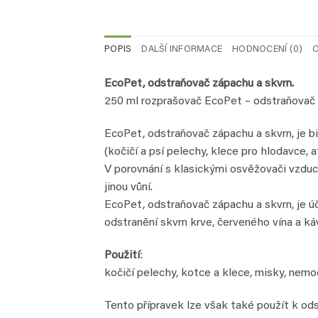
POPIS
DALŠÍ INFORMACE
HODNOCENÍ (0)
O
EcoPet, odstraňovač zápachu a skvrn.
250 ml rozprašovač EcoPet – odstraňovač 
EcoPet, odstraňovač zápachu a skvrn, je bi
(kočičí a psí pelechy, klece pro hlodavce, a
V porovnání s klasickými osvěžovači vzduc
jinou vůní.
EcoPet, odstraňovač zápachu a skvrn, je úč
odstranění skvrn krve, červeného vína a ká
Použití
:
kočičí pelechy, kotce a klece, misky, nemo
Tento přípravek lze však také použít k odstr