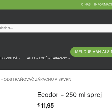
O NÁS
INFORMACE
edat:
MELD JE AAN ALS
E O ZDRAVÍ
AUTA – LODĚ – KARAVANY
 - ODSTRAŇOVAČ ZÁPACHU A SKVRN
Ecodor – 250 ml sprej
€
11,95