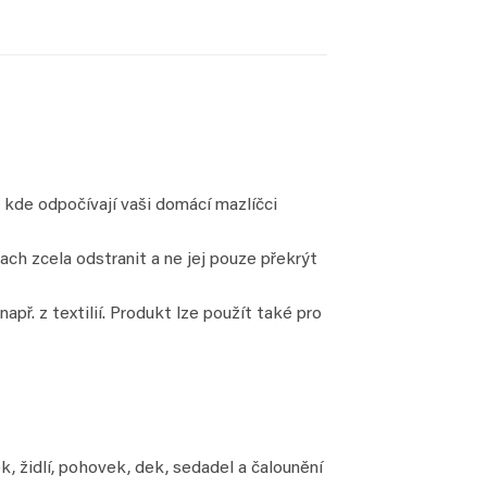
 kde odpočívají vaši domácí mazlíčci
ch zcela odstranit a ne jej pouze překrýt
př. z textilií. Produkt lze použít také pro
ek, židlí, pohovek, dek, sedadel a čalounění