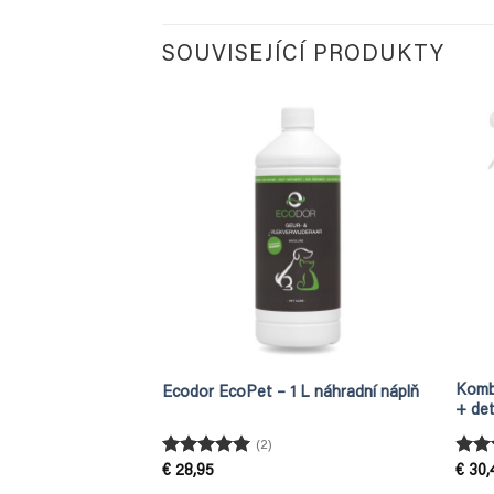
SOUVISEJÍCÍ PRODUKTY
Komb
Ecodor EcoPet – 1 L náhradní náplň
+ det
(2)
Hodnocení
Hodn
€
28,95
€
30,
5
z 5
5
z 