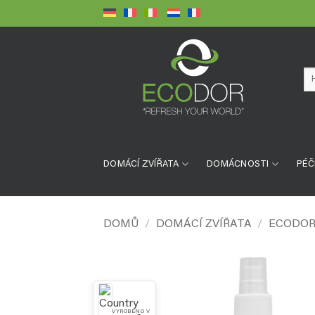
Přeskočit
na
obsah
Hl
DOMÁCÍ ZVÍŘATA
DOMÁCNOSTI
PÉČ
DOMŮ
/
DOMÁCÍ ZVÍŘATA
/
ECODOR
VYROBENO V